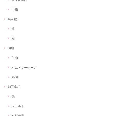
干物
農産物
栗
梅
肉類
牛肉
ハム・ソーセージ
鶏肉
加工食品
鍋
レトルト
発酵食品