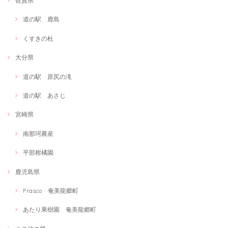
佐賀県
道の駅 鹿島
くすきの杜
大分県
道の駅 原尻の滝
道の駅 あさじ
宮崎県
南那珂農産
平部柑橘園
鹿児島県
Frasco 奄美龍郷町
あたり果樹園 奄美龍郷町