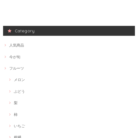
Category
人気商品
今が旬
フルーツ
メロン
ぶどう
梨
柿
いちご
柑橘