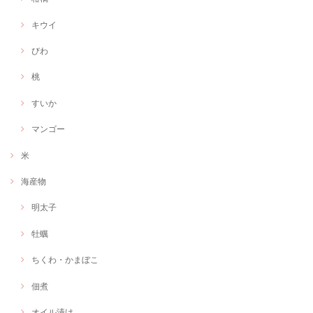
キウイ
びわ
桃
すいか
マンゴー
米
海産物
明太子
牡蠣
ちくわ・かまぼこ
佃煮
オイル漬け