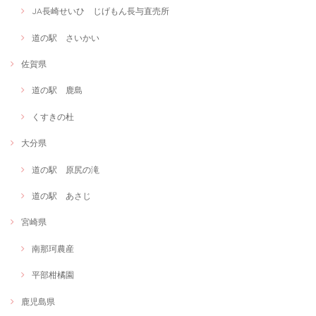
JA長崎せいひ じげもん長与直売所
道の駅 さいかい
佐賀県
道の駅 鹿島
くすきの杜
大分県
道の駅 原尻の滝
道の駅 あさじ
宮崎県
南那珂農産
平部柑橘園
鹿児島県