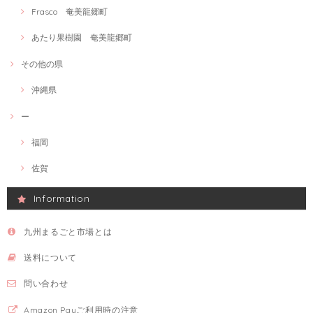
Frasco 奄美龍郷町
あたり果樹園 奄美龍郷町
その他の県
沖縄県
ー
福岡
佐賀
Information
九州まるごと市場とは
送料について
問い合わせ
Amazon Payご利用時の注意