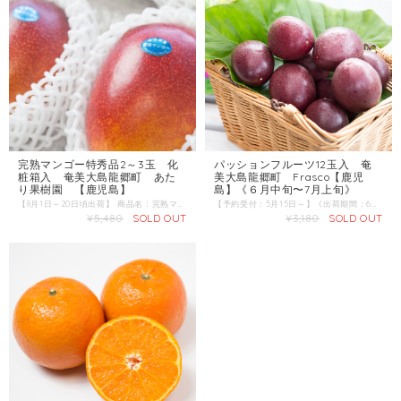
完熟マンゴー特秀品2～3玉 化
パッションフルーツ12玉入 奄
粧箱入 奄美大島龍郷町 あた
美大島龍郷町 Frasco【鹿児
り果樹園 【鹿児島】
島】《６月中旬〜7月上旬》
【8月1日～20日頃出荷】 商品名：完熟マンゴー 産地 ：鹿児島県奄美大島 内容量：2～3玉(1kg以上) 発送区分：【冷蔵】
【予約受付：5月15日～】《出荷期間：6月中旬～7月上旬》 商品名：パッションフルーツ 産地 ：鹿児島県奄美大島 内容量：12玉入（約1.0kg） 発送区分：常温 パッションフルーツは甘酸っぱい香りが特徴のトロピカルフルーツです。 中にはゼリー状の果肉と種が入っており、ほどよい酸味となめらかな甘みが体に染みこむフルーツです。 箱を開けた瞬間から、いや、お家に届いた瞬間からその香りは広がるはずです。トロピカルな香りとほんのりと酸っぱい酸味、あとから感じられる甘み、南国奄美で育ったパッションフルーツには暑い夏を乗り切る為の秘策が隠されているような気がします。 ヨーグルトやバニラアイスに乗せたり、焼酎に割ったりとパッションフルーツの香りや甘みを存分にお楽しみください。
¥5,480
SOLD OUT
¥3,180
SOLD OUT