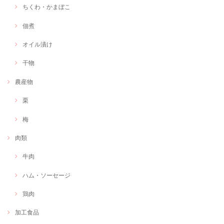
ちくわ・かまぼこ
佃煮
オイル漬け
干物
農産物
栗
梅
肉類
牛肉
ハム・ソーセージ
鶏肉
加工食品