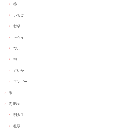
柿
いちご
柑橘
キウイ
びわ
桃
すいか
マンゴー
米
海産物
明太子
牡蠣