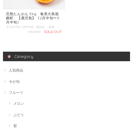
完熟たんかん 5kg 奄美大島龍
郷町 【鹿児島】《2月中旬〜3
月中旬》
【2月中旬〜3月中旬】 商品名： 産地 ：鹿児島県奄美大島 内容量：L~3Lサイズ 5kg お届けするのは樹上で完熟した完熟奄美たんかん。台風襲来や悪天候を乗り越え、どんどん、どんどん追熟中です。 その実はギュと旨味と甘み、バランスよく閉じ込められ、全国のたんかんファンの皆様のところへ届くべく待ちわびています。 食べる数時間前に冷蔵庫で冷やして食べるとスッキリ爽やか、ゴクゴクとジュースを飲んでいるような、たんかんの冷えきった果汁を堪能することができます。 1年を通して奄美の完熟たんかんが収穫できるのは2月中旬から3月中旬までの限られた期間だけ。ぜひこの期間に南国奄美大島で育てられた、 もぎたてのフレッシュなたんかんをお召し上がりください。 お好みで、たんかんジュースや、ゼリー、シャーベットなどにしてもとっても美味しいです。 また、黒糖焼酎が好きな方はタンカンを小さくカットしてグラスに浮かべると、爽やかフルーティーなタンカン割りもお楽しみいただけます。
¥3,800
SOLD OUT
Category
人気商品
今が旬
フルーツ
メロン
ぶどう
梨