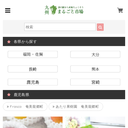
各県から探す
鹿児島県
Frasco 奄美龍郷町
あたり果樹園 奄美龍郷町