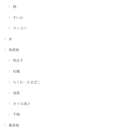
桃
すいか
マンゴー
米
海産物
明太子
牡蠣
ちくわ・かまぼこ
佃煮
オイル漬け
干物
農産物