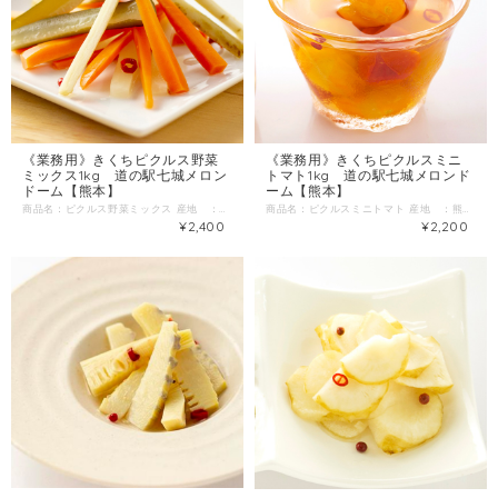
《業務用》きくちピクルス野菜
《業務用》きくちピクルスミニ
ミックス1kg 道の駅七城メロン
トマト1kg 道の駅七城メロンド
ドーム【熊本】
ーム【熊本】
商品名：ピクルス野菜ミックス 産地 ：熊本県 内容量：正味1kg（＋ピクルス液約2kg） 発送区分：常温 ＼ぎっしりと詰め込まれた旬の野菜／ 「今が一番おいしい！」と農家さんだけが知っている最高のタイミングで収穫した野菜を、おいしいピクルスにしました。 化石サンゴ有機肥料〝どなん〟を使って育てられた野菜は、ミネラル豊富な減農薬野菜ばかり。 その野菜を更においしく食べて欲しいと考案されたのが「きくちピクルス」シリーズ。 味はもちろん「思わず手に取ってしまうような見た目の綺麗さ」など、作り手のこだわりも感じる事の出来る逸品です。
商品名：ピクルスミニトマト 産地 ：熊本県 内容量：正味1kg（＋ピクルス液約2kg） 発送区分：常温 ぎっしりと詰め込まれた旬の野菜 「今が一番おいしい！」と農家さんだけが知っている最高のタイミングで収穫した野菜を、おいしいピクルスにしました。 化石サンゴ有機肥料〝どなん〟を使って育てられた野菜は、ミネラル豊富な減農薬野菜ばかり。 その野菜を更においしく食べて欲しいと考案されたのが「きくちピクルス」シリーズ。 味はもちろん「思わず手に取ってしまうような見た目の綺麗さ」など、作り手のこだわりも感じる事の出来る逸品です。
¥2,400
¥2,200