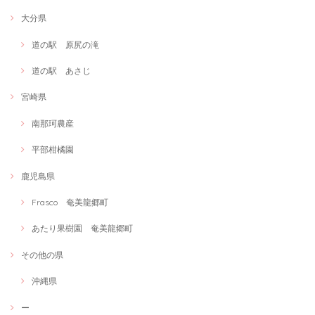
大分県
道の駅 原尻の滝
道の駅 あさじ
宮崎県
南那珂農産
平部柑橘園
鹿児島県
Frasco 奄美龍郷町
あたり果樹園 奄美龍郷町
その他の県
沖縄県
ー