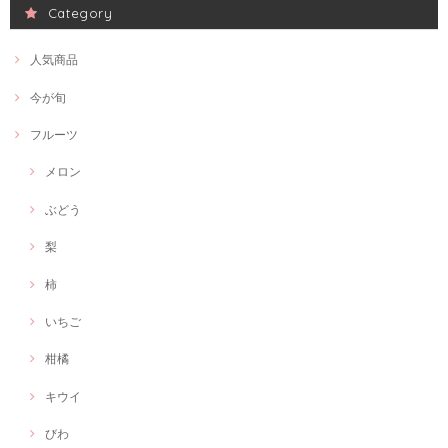
Category
人気商品
今が旬
フルーツ
メロン
ぶどう
梨
柿
いちご
柑橘
キウイ
びわ