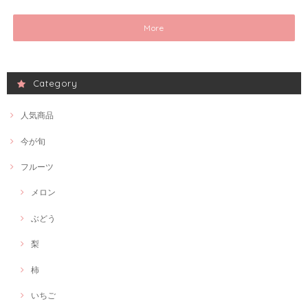
More
Category
人気商品
今が旬
フルーツ
メロン
ぶどう
梨
柿
いちご