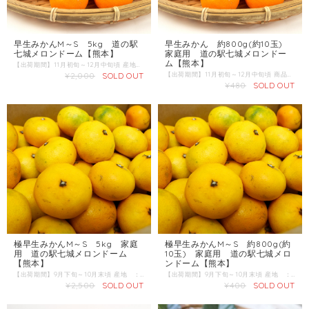
早生みかんM～S 5kg 道の駅
早生みかん 約800g(約10玉)
七城メロンドーム【熊本】
家庭用 道の駅七城メロンドー
ム【熊本】
【出荷期間】11月初旬～12月中旬頃 産地 ：熊本県 内容量：5kg 発送区分：常温
¥2,000
SOLD OUT
【出荷期間】11月初旬～12月中旬頃 商品名：極早生みかん 産地 ：熊本県 内容量：約800g(約10玉) 発送区分：常温 みかんの品種で最初に出荷されるのが「極早生みかん」です。 9月は真緑色、やがて黄色を帯びてきます。
¥480
SOLD OUT
極早生みかんM～S 5kg 家庭
極早生みかんM～S 約800g(約
用 道の駅七城メロンドーム
10玉) 家庭用 道の駅七城メロ
【熊本】
ンドーム【熊本】
【出荷期間】9月下旬～10月末頃 産地 ：熊本県 内容量：5kg 発送区分：常温
【出荷期間】9月下旬～10月末頃 産地 ：熊本県 内容量：800g 発送区分：常温
¥2,500
SOLD OUT
¥400
SOLD OUT