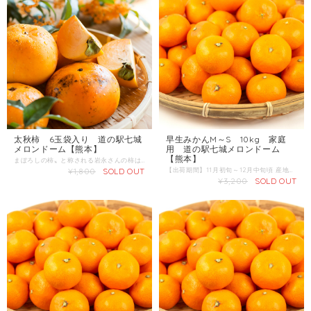
太秋柿 6玉袋入り 道の駅七城
早生みかんM～S 10kg 家庭
メロンドーム【熊本】
用 道の駅七城メロンドーム
【熊本】
まぼろしの柿〟と称される岩永さんの柿は、シャキッとした食感とさわやかな甘みが魅力です。収穫された新鮮な柿を、皆さまにお届けします。特に太秋柿は種がなくそのまま皮を剥きカットして食べられます。 ■産地：熊本県菊池市 ■内容量：6玉 ■発送区分：常温
¥1,800
SOLD OUT
【出荷期間】11月初旬～12月中旬頃 産地 ：熊本県 内容量：10kg 発送区分：常温
¥3,200
SOLD OUT