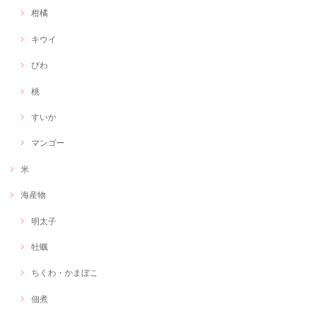
柑橘
キウイ
びわ
桃
すいか
マンゴー
米
海産物
明太子
牡蠣
ちくわ・かまぼこ
佃煮