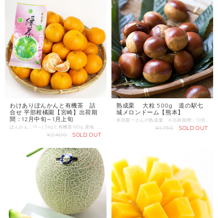
わけありぽんかんと有機茶 詰
熟成栗 大粒 500g 道の駅七
合せ 平部柑橘園【宮崎】出荷期
城メロンドーム【熊本】
間：12月中旬～1月上旬
本田憲一さんの熟成栗 ※出荷期間：10月10日～11月10日（予定） 専用の冷蔵庫で1か月熟成させた甘み・コクのある栗で、 品種は筑波・利平・美玖里です。 収穫してすぐの栗は、ほっくり・あっさりとした味わいですが、 冷蔵庫で寝かせた栗は甘みがギュッと凝縮し、 滋味深い、奥行きのあるおいしさに変わります。 時を経ておいしさがぐっと増した熟成栗をお楽しみください。 産地：熊本県菊池市 内容量：500～550g 発送区分：常温
ぽんかん：M～L5kgと有機茶100g 産地 ：宮崎県日向市 出荷期間：12月中旬～1月上旬 ●ポンカン「姫柑」 日南市南郷町の生産者・平部さんが生産する、南国宮崎日南の太陽の光を浴びて育ったポンカンです。 ・通常のポンカンより小ぶりの可愛らしいサイズで、甘みが強いことから「姫柑」と名づけられました。 ・収穫してから寝かせることで、酸味が抜け追熟されます。 ・ひと粒ひと粒がしっかりとした歯ごたえで、旨味がギュッと詰まっています。 ●有機緑茶 日南市南郷町のやまぐち茶園で栽培された緑茶です。 ・草木が自生する自然豊かな環境で栽培しています。 ・長年の経験を活かし、手間暇をかけ大切に育てています。 ・収穫時は1枚1枚手摘みで茶葉を摘み取る、こだわりのお茶です。
¥1,750
SOLD OUT
¥2,400
SOLD OUT