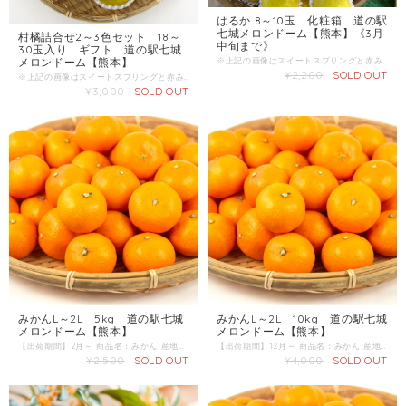
はるか 8～10玉 化粧箱 道の駅
七城メロンドーム【熊本】《3月
柑橘詰合せ2～3色セット 18～
中旬まで》
30玉入り ギフト 道の駅七城
※上記の画像はスイートスプリングと赤みかんの詰合せです。 スイートスプリング、赤みかん、みかん、デコ、はるか、ネーブル、ポンカン、べにばえ、パール柑、津の望、甘夏など、旬の様々な品種の柑橘詰合せです。 ※移り変わる商品ですので、内容につきましてはお問い合わせください。 【出荷期間】12月～3月頃 産地 ：熊本県 内容量：18～30玉 発送区分：常温
メロンドーム【熊本】
¥2,200
SOLD OUT
※上記の画像はスイートスプリングと赤みかんの詰合せです。 スイートスプリング、赤みかん、みかん、デコ、はるか、ネーブル、ポンカン、べにばえ、パール柑、津の望、甘夏など、旬の様々な品種の柑橘詰合せです。 ※移り変わる商品ですので、内容につきましてはお問い合わせください。 【出荷期間】12月～3月頃 産地 ：熊本県 内容量：18～30玉 発送区分：常温
¥3,000
SOLD OUT
みかんL～2L 5kg 道の駅七城
みかんL～2L 10kg 道の駅七城
メロンドーム【熊本】
メロンドーム【熊本】
【出荷期間】2月～ 商品名：みかん 産地 ：熊本県 内容量：5kg 発送区分：常温
【出荷期間】12月～ 商品名：みかん 産地 ：熊本県 内容量：5kg 発送区分：常温
¥2,500
SOLD OUT
¥4,000
SOLD OUT