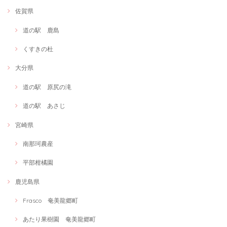
佐賀県
道の駅 鹿島
くすきの杜
大分県
道の駅 原尻の滝
道の駅 あさじ
宮崎県
南那珂農産
平部柑橘園
鹿児島県
Frasco 奄美龍郷町
あたり果樹園 奄美龍郷町