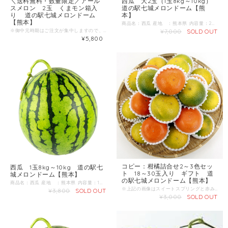
＼送料無料・数量限定／アール
西瓜 大2玉（1玉8kg～10kg）
スメロン 2玉 くまモン箱入
道の駅七城メロンドーム【熊
り 道の駅七城メロンドーム
本】
【熊本】
商品名：西瓜 産地 ：熊本県 内容量：2玉（1玉8kg～10kg） 発送区分：常温 【商品準備までしばらくお時間をいただくことがございますのであらかじめご了承ください。お急ぎの方は一度お問合せくだい。】 ＼すいか生産量 日本一の熊本からお届け／ 4月下旬～ 肥後漫遊、祭りばやしの中から厳選してお届けいたします。
※御中元時期はご注文が集中しますので、発送まで少々お時間をいただいております。 商品名：アールスメロン 産地 ：熊本県 内容量：2L-3L（1玉1.6kg～2.0kg） 発送区分：常温 ＼おいしさ保証付き／ メロンの甘さを数値化するために取り入れた光センサー（糖度測定器）で１玉１玉厳しくチェックしています。 糖度は「１４度」以上の甘いメロンだけをお届け致します。
¥7,000
SOLD OUT
¥5,800
コピー：柑橘詰合せ2～3色セッ
西瓜 1玉8kg～10kg 道の駅七
ト 18～30玉入り ギフト 道
城メロンドーム【熊本】
の駅七城メロンドーム【熊本】
商品名：西瓜 産地 ：熊本県 内容量：1玉 8kg～10kg 発送区分：常温 【商品準備までしばらくお時間をいただくことがございますのであらかじめご了承ください。お急ぎの方は一度お問合せくだい。】 ＼すいか生産量 日本一の熊本からお届け／ 4月下旬～ 肥後漫遊、祭りばやしの中から厳選してお届けいたします。
※上記の画像はスイートスプリングと赤みかんの詰合せです。 スイートスプリング、赤みかん、みかん、デコ、はるか、ネーブル、ポンカン、べにばえ、パール柑、津の望、甘夏など、旬の様々な品種の柑橘詰合せです。 ※移り変わる商品ですので、内容につきましてはお問い合わせください。 【出荷期間】12月～3月頃 産地 ：熊本県 内容量：18～30玉 発送区分：常温
¥3,800
SOLD OUT
¥3,000
SOLD OUT