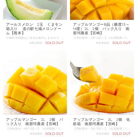
アールスメロン 2玉 くまモン
アップルマンゴーB品（糖度13～
箱入り 道の駅七城メロンドー
14度）2L 2個 パック入り 南
ム【熊本】
那珂農産【宮崎】
※御中元時期はご注文が集中しますので、発送まで少々お時間をいただいております。 商品名：アールスメロン 産地 ：熊本県 内容量：2L-3L（1玉1.6kg～2.0kg） 発送区分：常温 ＼おいしさ保証付き／ メロンの甘さを数値化するために取り入れた光センサー（糖度測定器）で１玉１玉厳しくチェックしています。 糖度は「１４度」以上の甘いメロンだけをお届け致します。
【予約受付：4月15日～】《出荷期間：5月下旬～7月下旬》 商品名：アップルマンゴー【冷蔵】 産地 ：宮崎県 内容量：2L 2個 発送区分：【冷蔵】 【アップルマンゴー】5月下旬～7月下旬 通常はアーウィンマンゴーを指しますが、他にも品種があることからりんごのような色味をしたマンゴーの総称とすることが多いようです。 手に持てば、漂ってくるほどの強い香りが特徴で、果肉は甘みと酸味のバランスが良いです。 日本でも宮崎県や鹿児島県、沖縄県で多く栽培されています。
¥5,250
SOLD OUT
¥3,800
SOLD OUT
アップルマンゴー 2L 2個 パ
アップルマンゴー 2L 2個 化
ック入り 南那珂農産【宮崎】
粧箱 南那珂農産【宮崎】
【予約受付：4月15日～】《出荷期間：5月下旬～7月下旬》 商品名：アップルマンゴー【冷蔵】 産地 ：宮崎県 内容量：2L 2個 発送区分：【冷蔵】 【アップルマンゴー】5月下旬～7月下旬 通常はアーウィンマンゴーを指しますが、他にも品種があることからりんごのような色味をしたマンゴーの総称とすることが多いようです。 手に持てば、漂ってくるほどの強い香りが特徴で、果肉は甘みと酸味のバランスが良いです。 日本でも宮崎県や鹿児島県、沖縄県で多く栽培されています。
【予約受付：4月15日～】《出荷期間：5月下旬～7月下旬》 商品名：アップルマンゴー 産地 ：宮崎県 内容量：2L 2個 発送区分：【冷蔵】 【アップルマンゴー】5月下旬～7月下旬 通常はアーウィンマンゴーを指しますが、他にも品種があることからりんごのような色味をしたマンゴーの総称とすることが多いようです。 手に持てば、漂ってくるほどの強い香りが特徴で、果肉は甘みと酸味のバランスが良いです。 日本でも宮崎県や鹿児島県、沖縄県で多く栽培されています。
¥4,480
SOLD OUT
¥4,980
SOLD OUT