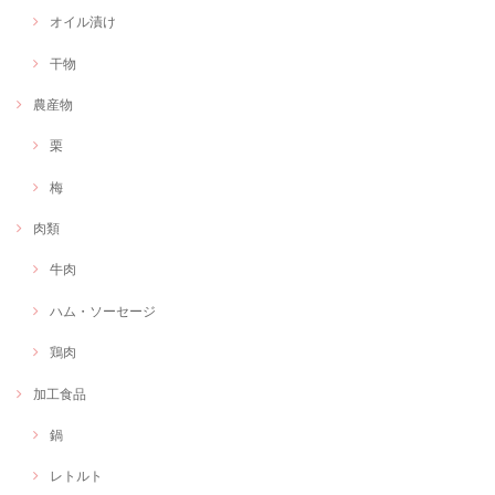
オイル漬け
干物
農産物
栗
梅
肉類
牛肉
ハム・ソーセージ
鶏肉
加工食品
鍋
レトルト