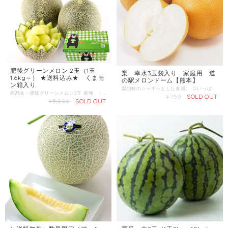
肥後グリーンメロン 2玉（1玉
梨 幸水3玉袋入り 家庭用 道
1.6kg～） ★送料込み★ くまモ
の駅メロンドーム【熊本】
ン箱入り
梨独特のシャキっとした食感。 口いっぱいに広がる甘い果汁。 遠くに阿蘇外輪山をのぞむ標高250メートルの市野瀬地区は、気温が低く澄んだ空気のため、朝晩の冷え込みが梨の甘みを増します。 晩夏から始まる熊本県菊池市の美味しい梨をどうぞ！
商品名：肥後グリーンメロン2玉 産地 ：熊本県 内容量：2玉（1玉1.6kg以上） 発送区分：常温 ＼糖度14度以上！甘くて大きなメロン／ シャキッとしてみずみずしく、果汁がいっぱいで甘〜い！ 肥後グリーンメロンは名前の通り、鮮やかなグリーン色の果肉をしており、楕円形の形をした大きなメロンです。 主に熊本県で栽培されており、味は濃ゆく、高糖度の大玉を揃えており、とてもジューシーです。 当店の肥後グリーンメロンは、光センサーで糖度14度以上の厳しい出荷基準をクリアしたメロンのみを厳選してお送りしています。 また玉が大きいので贈答品に向いているのが、肥後グリーンメロンの人気の秘密です。
¥750
SOLD OUT
¥5,800
SOLD OUT