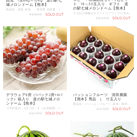
西瓜 1玉8kg～10kg 道の駅七
ト 18～30玉入り ギフト 道
城メロンドーム【熊本】
の駅七城メロンドーム【熊本】
商品名：西瓜 産地 ：熊本県 内容量：1玉 8kg～10kg 発送区分：常温 【商品準備までしばらくお時間をいただくことがございますのであらかじめご了承ください。お急ぎの方は一度お問合せくだい。】 ＼すいか生産量 日本一の熊本からお届け／ 4月下旬～ 肥後漫遊、祭りばやしの中から厳選してお届けいたします。
※上記の画像はスイートスプリングと赤みかんの詰合せです。 スイートスプリング、赤みかん、みかん、デコ、はるか、ネーブル、ポンカン、べにばえ、パール柑、津の望、甘夏など、旬の様々な品種の柑橘詰合せです。 ※移り変わる商品ですので、内容につきましてはお問い合わせください。 【出荷期間】12月～3月頃 産地 ：熊本県 内容量：18～30玉 発送区分：常温
¥3,800
SOLD OUT
¥3,000
SOLD OUT
デラウェア8房（1パック2房×4パ
パッションフルーツ 清田農園
ック）箱入り 道の駅七城メロ
【熊本】秀品 L 15玉入り
ンドーム【熊本】
商品名：パッションフルーツ 産地：熊本県 内容量：15玉入り 熊本市北区植木町の清田農園の＼パッションフルーツ／ さわやかで濃厚な香り。クセになる味。 甘酸っぱい香りが最高です！ ＜パッションフルーツの種はスゴイ！？＞ 種には強い抗酸化作用のあるピセアタンノールが豊富！ ・血管をしなやかに ・シワの予防や改善 ・自律神経のバランスを調える などが期待されると言われています。 ＜食べ頃サイン＞ 表面がつるつる→程よい酸味がお楽しみいただけます。 表面がしわしわ→甘みが出て食べやすくなります。
【予約受付：6月12日～】《出荷期間：7月10日以降～8月初旬》 商品名：デラウェア 産地 ：熊本県 内容量：8房（1パック2房×4パック） 発送区分：【冷蔵】 熊本県菊池市出田でぶどうを栽培している中村さん。 今年も甘くて美味しいぶどうをお届けします。
¥2,700
SOLD OUT
¥2,200
SOLD OUT