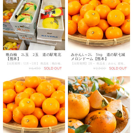
晩白柚 2L玉 2玉 道の駅竜北
みかんL～2L 5kg 道の駅七城
【熊本】
メロンドーム【熊本】
【出荷期間：12月～2月】 商品名：晩白柚 産地 ：熊本県 内容量：2L玉 2玉 発送区分：常温 ■晩白柚（バンペイユ）は柑橘類の一種で、世界最大の柑橘類とされています。 りが良く、鼻を近づけるとやんわりとした甘酸っぱい香りがします。果汁は少ないが果肉はサクサクとしたとした歯触りで、よく熟したものは甘みと酸味のバランスに優れる。 日本では熊本県八代地方（八代市と隣接する氷川町）の名産になります。
【出荷期間】2月～ 商品名：みかん 産地 ：熊本県 内容量：5kg 発送区分：常温
¥6,450
SOLD OUT
¥2,500
SOLD OUT