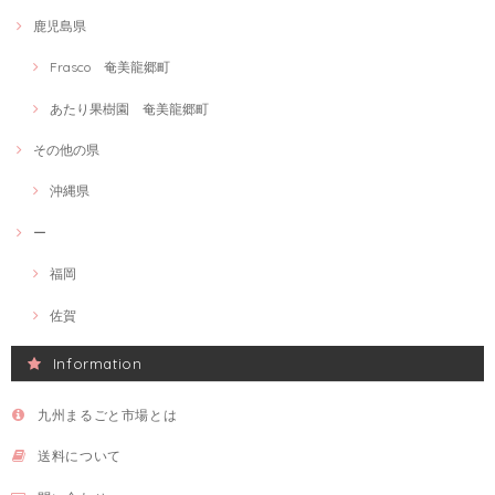
鹿児島県
Frasco 奄美龍郷町
あたり果樹園 奄美龍郷町
その他の県
沖縄県
ー
福岡
佐賀
Information
九州まるごと市場とは
送料について