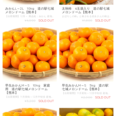
みかんL～2L 10kg 道の駅七城
太秋柿 6玉袋入り 道の駅七城
メロンドーム【熊本】
メロンドーム【熊本】
【出荷期間】12月～ 商品名：みかん 産地 ：熊本県 内容量：5kg 発送区分：常温
まぼろしの柿〟と称される岩永さんの柿は、シャキッとした食感とさわやかな甘みが魅力です。収穫された新鮮な柿を、皆さまにお届けします。特に太秋柿は種がなくそのまま皮を剥きカットして食べられます。 ■産地：熊本県菊池市 ■内容量：6玉 ■発送区分：常温
¥4,000
SOLD OUT
¥1,800
SOLD OUT
早生みかんM～S 10kg 家庭
早生みかんM～S 5kg 道の駅
用 道の駅七城メロンドーム
七城メロンドーム【熊本】
【熊本】
【出荷期間】11月初旬～12月中旬頃 産地 ：熊本県 内容量：5kg 発送区分：常温
【出荷期間】11月初旬～12月中旬頃 産地 ：熊本県 内容量：10kg 発送区分：常温
¥2,000
SOLD OUT
¥3,200
SOLD OUT