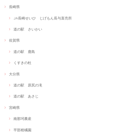
長崎県
JA長崎せいひ じげもん長与直売所
道の駅 さいかい
佐賀県
道の駅 鹿島
くすきの杜
大分県
道の駅 原尻の滝
道の駅 あさじ
宮崎県
南那珂農産
平部柑橘園