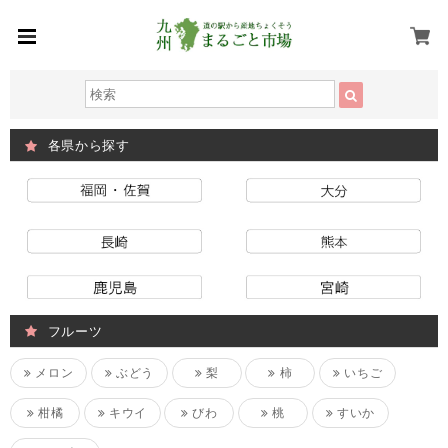
各県から探す
フルーツ
メロン
ぶどう
梨
柿
いちご
柑橘
キウイ
びわ
桃
すいか