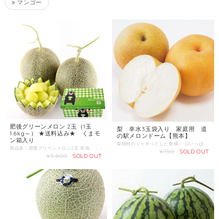
マンゴー
肥後グリーンメロン 2玉（1玉
梨 幸水3玉袋入り 家庭用 道
1.6kg～） ★送料込み★ くまモ
の駅メロンドーム【熊本】
ン箱入り
梨独特のシャキっとした食感。 口いっぱいに広がる甘い果汁。 遠くに阿蘇外輪山をのぞむ標高250メートルの市野瀬地区は、気温が低く澄んだ空気のため、朝晩の冷え込みが梨の甘みを増します。 晩夏から始まる熊本県菊池市の美味しい梨をどうぞ！
商品名：肥後グリーンメロン2玉 産地 ：熊本県 内容量：2玉（1玉1.6kg以上） 発送区分：常温 ＼糖度14度以上！甘くて大きなメロン／ シャキッとしてみずみずしく、果汁がいっぱいで甘〜い！ 肥後グリーンメロンは名前の通り、鮮やかなグリーン色の果肉をしており、楕円形の形をした大きなメロンです。 主に熊本県で栽培されており、味は濃ゆく、高糖度の大玉を揃えており、とてもジューシーです。 当店の肥後グリーンメロンは、光センサーで糖度14度以上の厳しい出荷基準をクリアしたメロンのみを厳選してお送りしています。 また玉が大きいので贈答品に向いているのが、肥後グリーンメロンの人気の秘密です。
¥750
SOLD OUT
¥5,800
SOLD OUT