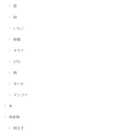
梨
柿
いちご
柑橘
キウイ
びわ
桃
すいか
マンゴー
米
海産物
明太子