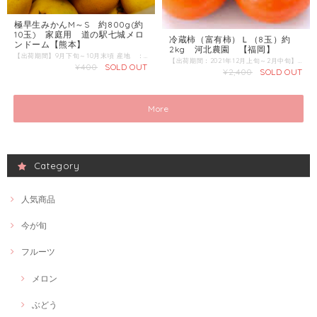
極早生みかんM～S 約800g(約
10玉) 家庭用 道の駅七城メロ
冷蔵柿（富有柿）Ｌ（8玉）約
ンドーム【熊本】
2kg 河北農園 【福岡】
【出荷期間】9月下旬～10月末頃 産地 ：熊本県 内容量：800g 発送区分：常温
【出荷期間：2021年12月上旬～2月中旬】 商品名：冷蔵柿（富有柿） 産地 ：福岡県 内容量：Ｌ(12玉)約3kg 発送区分：常温 収獲後の富有柿を専用の紙でパックし、業務用の冷蔵庫で管理しています。 収獲してからの時間を感じさせない富有柿特有の歯触りが楽しめます。 一度ご賞味ください。
¥400
SOLD OUT
¥2,400
SOLD OUT
More
Category
人気商品
今が旬
フルーツ
メロン
ぶどう