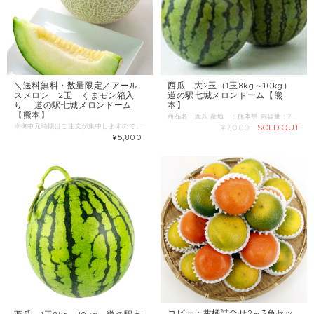
＼送料無料・数量限定／アール
西瓜 大2玉（1玉8kg～10kg）
スメロン 2玉 くまモン箱入
道の駅七城メロンドーム【熊
り 道の駅七城メロンドーム
本】
【熊本】
商品名：西瓜 産地 ：熊本県 内容量：2玉（1玉8kg～10kg） 発送区分：常温 【商品準備までしばらくお時間をいただくことがございますのであらかじめご了承ください。お急ぎの方は一度お問合せくだい。】 ＼すいか生産量 日本一の熊本からお届け／ 4月下旬～ 肥後漫遊、祭りばやしの中から厳選してお届けいたします。
※御中元時期はご注文が集中しますので、発送まで少々お時間をいただいております。 商品名：アールスメロン 産地 ：熊本県 内容量：2L-3L（1玉1.6kg～2.0kg） 発送区分：常温 ＼おいしさ保証付き／ メロンの甘さを数値化するために取り入れた光センサー（糖度測定器）で１玉１玉厳しくチェックしています。 糖度は「１４度」以上の甘いメロンだけをお届け致します。
¥7,000
SOLD OUT
¥5,800
コピー：柑橘詰合せ2～3色セッ