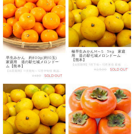
極早生みかんM～S 5kg 家庭
用 道の駅七城メロンドーム
早生みかん 約800g(約10玉)
【熊本】
家庭用 道の駅七城メロンドー
【出荷期間】9月下旬～10月末頃 産地 ：熊本県 内容量：5kg 発送区分：常温
ム【熊本】
¥2,500
SOLD OUT
【出荷期間】11月初旬～12月中旬頃 商品名：極早生みかん 産地 ：熊本県 内容量：約800g(約10玉) 発送区分：常温 みかんの品種で最初に出荷されるのが「極早生みかん」です。 9月は真緑色、やがて黄色を帯びてきます。
¥480
SOLD OUT