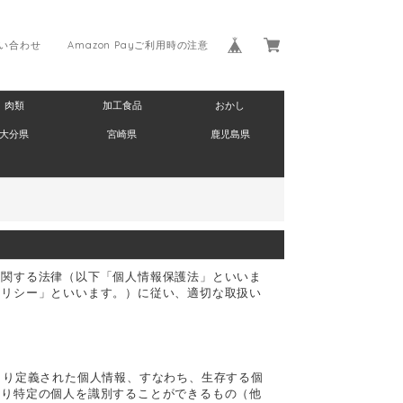
い合わせ
Amazon Payご利用時の注意
肉類
加工食品
おかし
大分県
宮崎県
鹿児島県
に関する法律（以下「個人情報保護法」といいま
ポリシー」といいます。）に従い、適切な取扱い
より定義された個人情報、すなわち、生存する個
より特定の個人を識別することができるもの（他