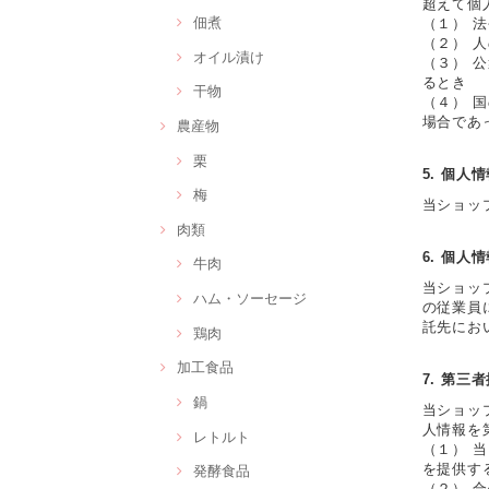
超えて個
佃煮
（１） 
（２） 
オイル漬け
（３） 
るとき
干物
（４） 
場合であ
農産物
栗
5. 個人
梅
当ショッ
肉類
6. 個人
牛肉
当ショッ
ハム・ソーセージ
の従業員
託先にお
鶏肉
加工食品
7. 第三
鍋
当ショッ
人情報を
レトルト
（１） 
を提供す
発酵食品
（２） 