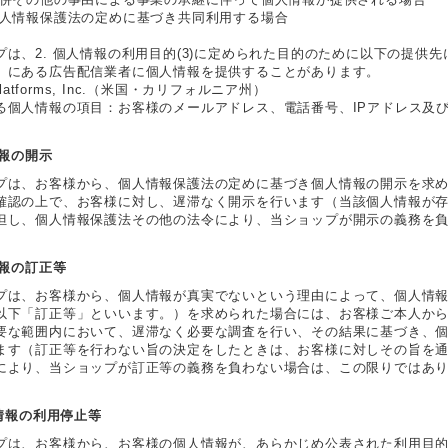
個人情報保護法の定めに基づき共同利用する場合
プは、2. 個人情報の利用目的(3)に定められた目的のために以下の提供
）にある広告配信業者に個人情報を提供することがあります。
 Platforms, Inc.（米国・カリフォルニア州）
る個人情報の項目：お客様のメールアドレス、電話番号、IPアドレス及
情報の開示
プは、お客様から、個人情報保護法の定めに基づき個人情報の開示を求
確認の上で、お客様に対し、遅滞なく開示を行います（当該個人情報が
但し、個人情報保護法その他の法令により、当ショップが開示の義務を
情報の訂正等
プは、お客様から、個人情報が真実でないという理由によって、個人情
以下「訂正等」といいます。）を求められた場合には、お客様ご本人か
要な範囲内において、遅滞なく必要な調査を行い、その結果に基づき、
ます（訂正等を行わない旨の決定をしたときは、お客様に対しその旨を
により、当ショップが訂正等の義務を負わない場合は、この限りではあ
人情報の利用停止等
プは、お客様から、お客様の個人情報が、あらかじめ公表された利用目