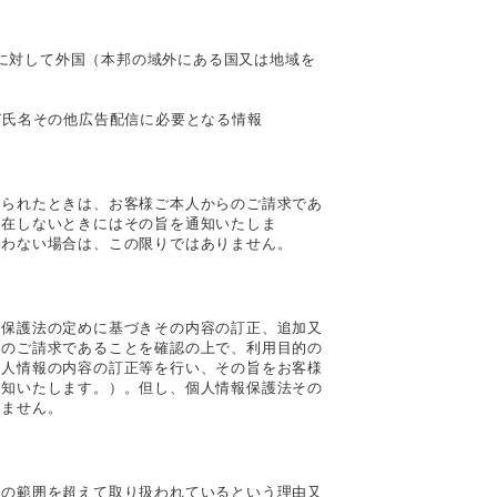
先に対して外国（本邦の域外にある国又は地域を
び氏名その他広告配信に必要となる情報
められたときは、お客様ご本人からのご請求であ
存在しないときにはその旨を通知いたしま
負わない場合は、この限りではありません。
報保護法の定めに基づきその内容の訂正、追加又
らのご請求であることを確認の上で、利用目的の
個人情報の内容の訂正等を行い、その旨をお客様
通知いたします。）。但し、個人情報保護法その
りません。
的の範囲を超えて取り扱われているという理由又