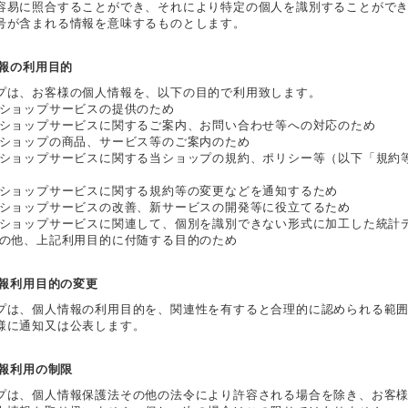
容易に照合することができ、それにより特定の個人を識別することがで
号が含まれる情報を意味するものとします。
情報の利用目的
プは、お客様の個人情報を、以下の目的で利用致します。
当ショップサービスの提供のため
当ショップサービスに関するご案内、お問い合わせ等への対応のため
当ショップの商品、サービス等のご案内のため
当ショップサービスに関する当ショップの規約、ポリシー等（以下「規約
当ショップサービスに関する規約等の変更などを通知するため
当ショップサービスの改善、新サービスの開発等に役立てるため
当ショップサービスに関連して、個別を識別できない形式に加工した統計
その他、上記利用目的に付随する目的のため
情報利用目的の変更
プは、個人情報の利用目的を、関連性を有すると合理的に認められる範
様に通知又は公表します。
情報利用の制限
プは、個人情報保護法その他の法令により許容される場合を除き、お客