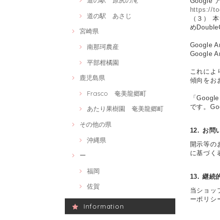
道の駅 原尻の滝
Googl
https://t
道の駅 あさじ
（３） 本
めDoubl
宮崎県
Google
南那珂農産
Googl
平部柑橘園
これにより
鹿児島県
傾向をお
Frasco 奄美龍郷町
「Goog
です。Go
あたり果樹園 奄美龍郷町
その他の県
12. お
沖縄県
開示等の
に基づく
ー
福岡
13. 継
佐賀
当ショッ
ーポリシ
Information