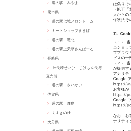
道の駅 みやま
は偽りそ
（以下「
熊本県
人からの
保護法そ
道の駅七城メロンドーム
ミートショップまきば
11. C
道の駅 竜北
（１） 
当ショッ
道の駅上天草さんぱーる
ブブラウ
ビスの一
長崎県
（２） 
JA長崎せいひ じげもん長与
が提供する
アナリテ
直売所
Googl
https://w
道の駅 さいかい
お客様が 
佐賀県
https://p
Googl
道の駅 鹿島
https://p
くすきの杜
なお、お客
ナリティ
大分県