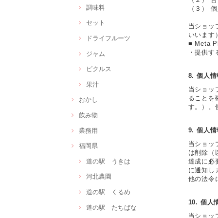
調味料
（３） 
セット
当ショッ
いいます
ドライフルーツ
■ Meta
・提供す
ジャム
ピクルス
8. 個人
果汁
当ショッ
ることを
おかし
す。）。
飲み物
業務用
9. 個人
当ショッ
福岡県
は削除（
道の駅 うきは
達成に必
に通知し
河北農園
他の法令
道の駅 くるめ
10. 個
道の駅 たちばな
当ショッ