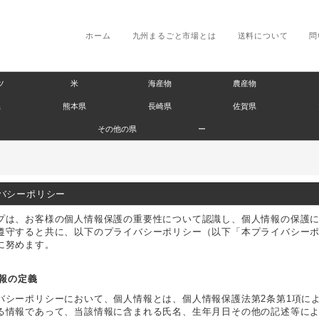
ホーム
九州まるごと市場とは
送料について
問
ツ
米
海産物
農産物
県
熊本県
長崎県
佐賀県
その他の県
ー
バシーポリシー
プは、お客様の個人情報保護の重要性について認識し、個人情報の保護
遵守すると共に、以下のプライバシーポリシー（以下「本プライバシー
に努めます。
情報の定義
バシーポリシーにおいて、個人情報とは、個人情報保護法第2条第1項に
る情報であって、当該情報に含まれる氏名、生年月日その他の記述等に