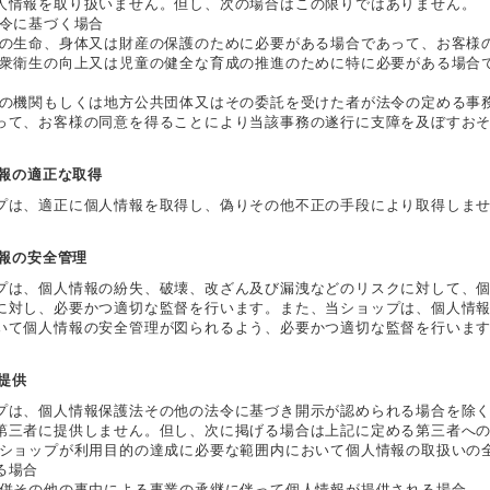
人情報を取り扱いません。但し、次の場合はこの限りではありません。
法令に基づく場合
人の生命、身体又は財産の保護のために必要がある場合であって、お客様
公衆衛生の向上又は児童の健全な育成の推進のために特に必要がある場合
国の機関もしくは地方公共団体又はその委託を受けた者が法令の定める事
って、お客様の同意を得ることにより当該事務の遂行に支障を及ぼすお
情報の適正な取得
プは、適正に個人情報を取得し、偽りその他不正の手段により取得しま
情報の安全管理
プは、個人情報の紛失、破壊、改ざん及び漏洩などのリスクに対して、
に対し、必要かつ適切な監督を行います。また、当ショップは、個人情
いて個人情報の安全管理が図られるよう、必要かつ適切な監督を行いま
者提供
プは、個人情報保護法その他の法令に基づき開示が認められる場合を除
第三者に提供しません。但し、次に掲げる場合は上記に定める第三者へ
当ショップが利用目的の達成に必要な範囲内において個人情報の取扱いの
る場合
合併その他の事由による事業の承継に伴って個人情報が提供される場合