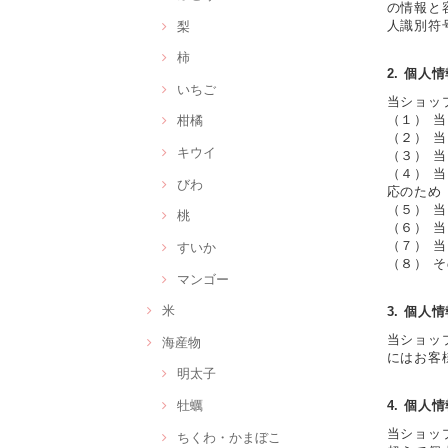
の情報と
梨
人識別符
柿
2. 個人
いちご
当ショッ
（１） 
柑橘
（２） 
キウイ
（３） 
（４） 
びわ
応のため
（５） 
桃
（６） 
（７） 
すいか
（８） 
マンゴー
米
3. 個人
当ショッ
海産物
にはお客
明太子
牡蠣
4. 個人
当ショッ
ちくわ・かまぼこ