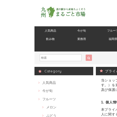
人気商品
今が旬
フルー
飲み物
業務用
福岡
Category
プライ
当ショッ
人気商品
す。）を
及び保護
今が旬
フルーツ
1. 個人
メロン
本プライ
人に関す
ぶどう