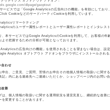
e アナリティクス オプトアウト アドオン：
ools.google.com/dlpage/gaoptout
サービスでは「Google Analyticsの広告向けの機能」を有効にし
eClick CookieなどのサードパーティCookieを利用しています。
 Analyticsリマーケティング
e Analyticsのユーザー属性レポートとユーザー属性レポートとインタレス
、本サービスではGoogle AnalyticsのCookieを利用して、お
およそ把握するための分析が可能となっております。
le Analyticsの広告向けの機能」を使用されることを望まない場合
ogle Analytics オプトアウト アドオンをブラウザにインストール
問い合わせ
お申出、ご意見、ご質問、苦情のお申出その他個人情報の取扱いに関す
表記」内にある連絡先へご連絡いただくか、ショップページ内のお問い
続的改善
プは、個人情報の取扱いに関する運用状況を適宜見直し、継続的な改善
ーを変更することがあります。