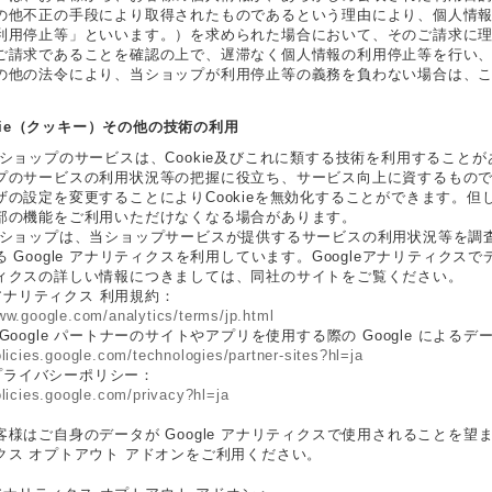
の他不正の手段により取得されたものであるという理由により、個人情
利用停止等」といいます。）を求められた場合において、そのご請求に
ご請求であることを確認の上で、遅滞なく個人情報の利用停止等を行い
の他の法令により、当ショップが利用停止等の義務を負わない場合は、
ookie（クッキー）その他の技術の利用
当ショップのサービスは、Cookie及びこれに類する技術を利用すること
プのサービスの利用状況等の把握に役立ち、サービス向上に資するものです
ザの設定を変更することによりCookieを無効化することができます。但し
部の機能をご利用いただけなくなる場合があります。
当ショップは、当ショップサービスが提供するサービスの利用状況等を調査・分
 Google アナリティクスを利用しています。Googleアナリティクス
ィクスの詳しい情報につきましては、同社のサイトをご覧ください。
e アナリティクス 利用規約：
ww.google.com/analytics/terms/jp.html
Google パートナーのサイトやアプリを使用する際の Google によるデ
olicies.google.com/technologies/partner-sites?hl=ja
e プライバシーポリシー：
olicies.google.com/privacy?hl=ja
様はご自身のデータが Google アナリティクスで使用されることを望まない場
クス オプトアウト アドオンをご利用ください。