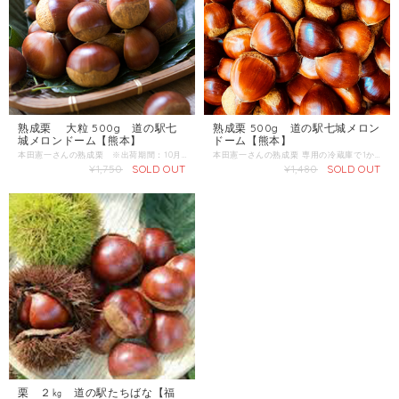
熟成栗 大粒 500g 道の駅七
熟成栗 500g 道の駅七城メロン
城メロンドーム【熊本】
ドーム【熊本】
本田憲一さんの熟成栗 ※出荷期間：10月10日～11月10日（予定） 専用の冷蔵庫で1か月熟成させた甘み・コクのある栗で、 品種は筑波・利平・美玖里です。 収穫してすぐの栗は、ほっくり・あっさりとした味わいですが、 冷蔵庫で寝かせた栗は甘みがギュッと凝縮し、 滋味深い、奥行きのあるおいしさに変わります。 時を経ておいしさがぐっと増した熟成栗をお楽しみください。 産地：熊本県菊池市 内容量：500～550g 発送区分：常温
本田憲一さんの熟成栗 専用の冷蔵庫で1か月熟成させた甘み・コクのある栗で、 品種は筑波・利平・美玖里です。 収穫してすぐの栗は、ほっくり・あっさりとした味わいですが、 冷蔵庫で寝かせた栗は甘みがギュッと凝縮し、 滋味深い、奥行きのあるおいしさに変わります。 時を経ておいしさがぐっと増した熟成栗をお楽しみください。 産地：熊本県菊池市 内容量：500ｇ～550ｇ 発送区分：常温
¥1,750
SOLD OUT
¥1,480
SOLD OUT
栗 ２㎏ 道の駅たちばな【福