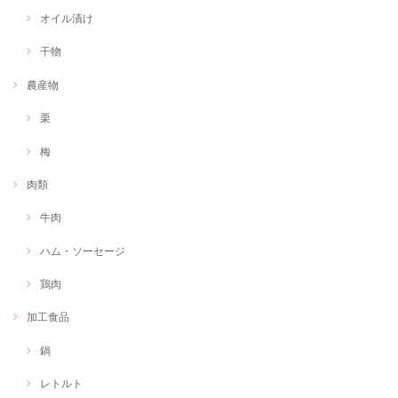
オイル漬け
干物
農産物
栗
梅
肉類
牛肉
ハム・ソーセージ
鶏肉
加工食品
鍋
レトルト