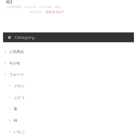
岡】
【出荷期間：９月上旬～10月中旬】 商品名：栗 産地 ：福岡県 内容量：2kg 発送区分：【冷蔵】
¥2,780
SOLD OUT
Category
人気商品
今が旬
フルーツ
メロン
ぶどう
梨
柿
いちご