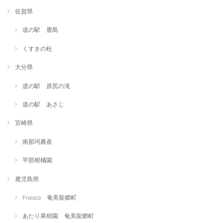
佐賀県
道の駅 鹿島
くすきの杜
大分県
道の駅 原尻の滝
道の駅 あさじ
宮崎県
南那珂農産
平部柑橘園
鹿児島県
Frasco 奄美龍郷町
あたり果樹園 奄美龍郷町