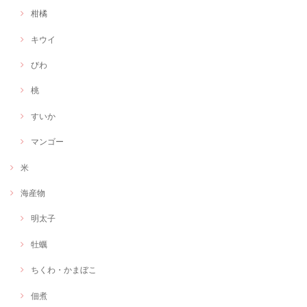
柑橘
キウイ
びわ
桃
すいか
マンゴー
米
海産物
明太子
牡蠣
ちくわ・かまぼこ
佃煮