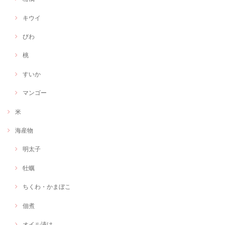
キウイ
びわ
桃
すいか
マンゴー
米
海産物
明太子
牡蠣
ちくわ・かまぼこ
佃煮
オイル漬け