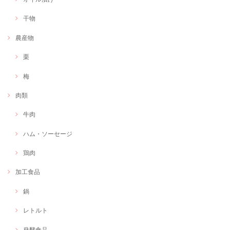
干物
農産物
栗
梅
肉類
牛肉
ハム・ソーセージ
鶏肉
加工食品
鍋
レトルト
発酵食品