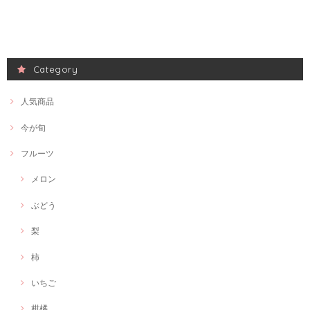
Category
人気商品
今が旬
フルーツ
メロン
ぶどう
梨
柿
いちご
柑橘