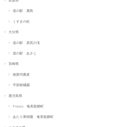
佐賀県
道の駅 鹿島
くすきの杜
大分県
道の駅 原尻の滝
道の駅 あさじ
宮崎県
南那珂農産
平部柑橘園
鹿児島県
Frasco 奄美龍郷町
あたり果樹園 奄美龍郷町