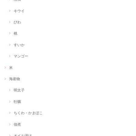
キウイ
びわ
桃
すいか
マンゴー
米
海産物
明太子
牡蠣
ちくわ・かまぼこ
佃煮
オイル漬け