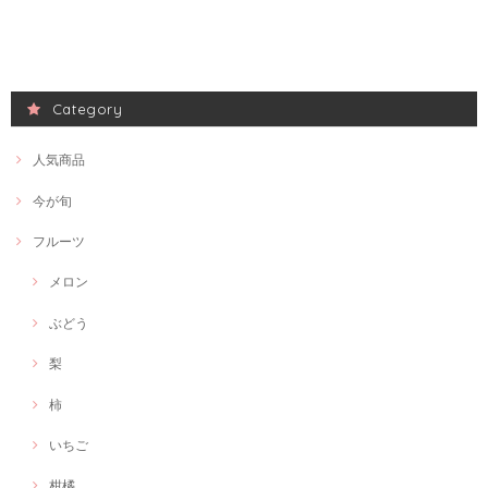
Category
人気商品
今が旬
フルーツ
メロン
ぶどう
梨
柿
いちご
柑橘