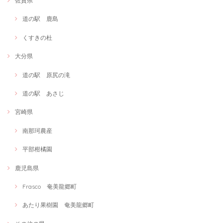
佐賀県
道の駅 鹿島
くすきの杜
大分県
道の駅 原尻の滝
道の駅 あさじ
宮崎県
南那珂農産
平部柑橘園
鹿児島県
Frasco 奄美龍郷町
あたり果樹園 奄美龍郷町