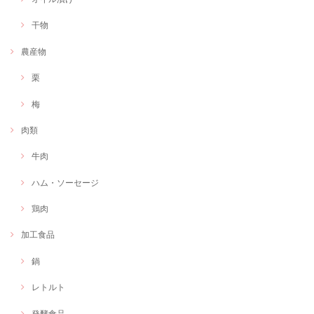
干物
農産物
栗
梅
肉類
牛肉
ハム・ソーセージ
鶏肉
加工食品
鍋
レトルト
発酵食品