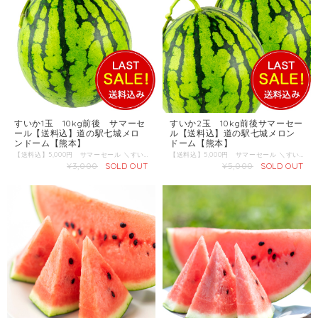
すいか1玉 10kg前後 サマーセ
すいか2玉 10kg前後サマーセー
ール【送料込】道の駅七城メロ
ル【送料込】道の駅七城メロン
ンドーム【熊本】
ドーム【熊本】
【送料込】5,000円 サマーセール ＼すいか生産量 日本一の熊本から、肥後漫遊、だんらんから厳選してお届けします／ 商品名：すいか 産地 ：熊本県 内容量：1玉 10kg前後 発送区分：常温
【送料込】5,000円 サマーセール ＼すいか生産量 日本一の熊本から、肥後漫遊、だんらんから厳選してお届けします／ 商品名：すいか 産地 ：熊本県 内容量：2玉（1玉10kg前後） 発送区分：常温
¥3,000
SOLD OUT
¥5,000
SOLD OUT