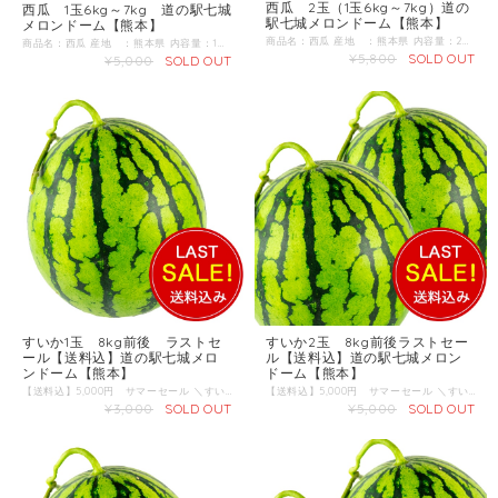
西瓜 2玉（1玉6kg～7kg）道の
西瓜 1玉6kg～7kg 道の駅七城
駅七城メロンドーム【熊本】
メロンドーム【熊本】
商品名：西瓜 産地 ：熊本県 内容量：2玉（1玉6kg～7kg） 発送区分：常温 【商品準備までしばらくお時間をいただくことがございますのであらかじめご了承ください。お急ぎの方は一度お問合せくだい。】 ＼すいか生産量 日本一の熊本からお届け／ 4月下旬～ 肥後漫遊、祭りばやしの中から厳選してお届けいたします。
商品名：西瓜 産地 ：熊本県 内容量：1玉 6kg～7kg 【商品準備までしばらくお時間をいただくことがございますのであらかじめご了承ください。お急ぎの方は一度お問合せくだい。】 ＼すいか生産量 日本一の熊本からお届け／ 4月下旬～ 肥後漫遊、祭りばやしの中から厳選してお届けいたします。
¥5,800
SOLD OUT
¥5,000
SOLD OUT
すいか1玉 8kg前後 ラストセ
すいか2玉 8kg前後ラストセー
ール【送料込】道の駅七城メロ
ル【送料込】道の駅七城メロン
ンドーム【熊本】
ドーム【熊本】
【送料込】5,000円 サマーセール ＼すいか生産量 日本一の熊本から、肥後漫遊、だんらんから厳選してお届けします／ 商品名：すいか 産地 ：熊本県 内容量：1玉 10kg前後 発送区分：常温
【送料込】5,000円 サマーセール ＼すいか生産量 日本一の熊本から、肥後漫遊、だんらんから厳選してお届けします／ 商品名：すいか 産地 ：熊本県 内容量：2玉（1玉10kg前後） 発送区分：常温
¥3,000
SOLD OUT
¥5,000
SOLD OUT