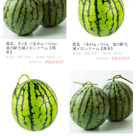
西瓜 大2玉（1玉8kg～10kg）
西瓜 1玉8kg～10kg 道の駅七
道の駅七城メロンドーム【熊
城メロンドーム【熊本】
本】
商品名：西瓜 産地 ：熊本県 内容量：1玉 8kg～10kg 発送区分：常温 【商品準備までしばらくお時間をいただくことがございますのであらかじめご了承ください。お急ぎの方は一度お問合せくだい。】 ＼すいか生産量 日本一の熊本からお届け／ 4月下旬～ 肥後漫遊、祭りばやしの中から厳選してお届けいたします。
商品名：西瓜 産地 ：熊本県 内容量：2玉（1玉8kg～10kg） 発送区分：常温 【商品準備までしばらくお時間をいただくことがございますのであらかじめご了承ください。お急ぎの方は一度お問合せくだい。】 ＼すいか生産量 日本一の熊本からお届け／ 4月下旬～ 肥後漫遊、祭りばやしの中から厳選してお届けいたします。
¥3,800
SOLD OUT
¥7,000
SOLD OUT