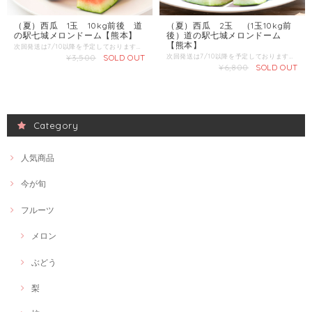
（夏）西瓜 1玉 10kg前後 道
（夏）西瓜 2玉 （1玉10kg前
の駅七城メロンドーム【熊本】
後）道の駅七城メロンドーム
【熊本】
次回発送は7/10以降を予定しております。 商品名：西瓜 産地 ：熊本県 内容量：1玉 10kg前後 【商品準備までしばらくお時間をいただくことがございますのであらかじめご了承ください。お急ぎの方は一度お問合せくだい。】 ＼すいか生産量 日本一の熊本からお届け／ 7月上旬～ 肥後漫遊、祭りばやし等の中から厳選してお届けいたします。
¥3,500
SOLD OUT
次回発送は7/10以降を予定しております。 【商品準備までしばらくお時間をいただくことがございますのであらかじめご了承ください。お急ぎの方は一度お問合せくだい。】 商品名：西瓜 産地 ：熊本県 内容量：2玉（1玉10kg前後） ＼すいか生産量 日本一の熊本からお届け／ 7月上旬～ 肥後漫遊、祭りばやし等の中から厳選してお届けいたします。
¥6,800
SOLD OUT
Category
人気商品
今が旬
フルーツ
メロン
ぶどう
梨