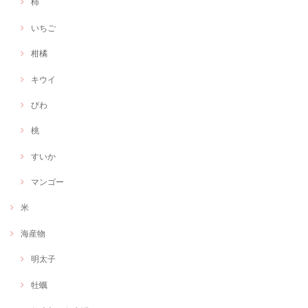
柿
いちご
柑橘
キウイ
びわ
桃
すいか
マンゴー
米
海産物
明太子
牡蠣