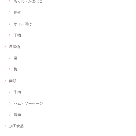
ちくわ・かまぼこ
佃煮
オイル漬け
干物
農産物
栗
梅
肉類
牛肉
ハム・ソーセージ
鶏肉
加工食品