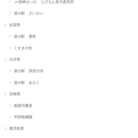
JA長崎せいひ じげもん長与直売所
道の駅 さいかい
佐賀県
道の駅 鹿島
くすきの杜
大分県
道の駅 原尻の滝
道の駅 あさじ
宮崎県
南那珂農産
平部柑橘園
鹿児島県