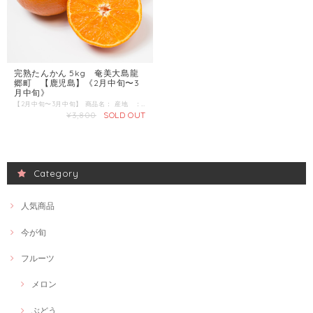
完熟たんかん 5kg 奄美大島龍
郷町 【鹿児島】《2月中旬〜3
月中旬》
【2月中旬〜3月中旬】 商品名： 産地 ：鹿児島県奄美大島 内容量：L~3Lサイズ 5kg お届けするのは樹上で完熟した完熟奄美たんかん。台風襲来や悪天候を乗り越え、どんどん、どんどん追熟中です。 その実はギュと旨味と甘み、バランスよく閉じ込められ、全国のたんかんファンの皆様のところへ届くべく待ちわびています。 食べる数時間前に冷蔵庫で冷やして食べるとスッキリ爽やか、ゴクゴクとジュースを飲んでいるような、たんかんの冷えきった果汁を堪能することができます。 1年を通して奄美の完熟たんかんが収穫できるのは2月中旬から3月中旬までの限られた期間だけ。ぜひこの期間に南国奄美大島で育てられた、 もぎたてのフレッシュなたんかんをお召し上がりください。 お好みで、たんかんジュースや、ゼリー、シャーベットなどにしてもとっても美味しいです。 また、黒糖焼酎が好きな方はタンカンを小さくカットしてグラスに浮かべると、爽やかフルーティーなタンカン割りもお楽しみいただけます。
¥3,800
SOLD OUT
Category
人気商品
今が旬
フルーツ
メロン
ぶどう