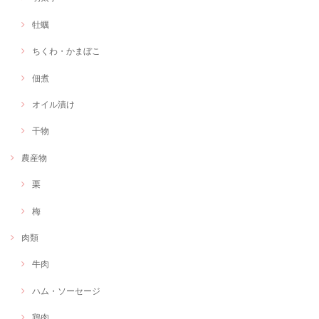
牡蠣
ちくわ・かまぼこ
佃煮
オイル漬け
干物
農産物
栗
梅
肉類
牛肉
ハム・ソーセージ
鶏肉