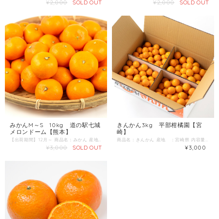
¥2,000
SOLD OUT
¥2,000
SOLD OUT
みかんM～S 10kg 道の駅七城
きんかん3kg 平部柑橘園【宮
メロンドーム【熊本】
崎】
【出荷期間】12月～ 商品名：みかん 産地 ：熊本県 内容量：5kg 発送区分：常温
商品名：きんかん 産地 ：宮崎県 内容量：3kg ■みやざき生まれのきんかんです。 ■皮ごと食べる！ ■ハウス「完熟」
¥3,000
SOLD OUT
¥3,000