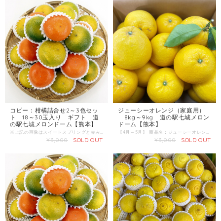
コピー：柑橘詰合せ2～3色セッ
ジューシーオレンジ（家庭用）
ト 18～30玉入り ギフト 道
8kg～9kg 道の駅七城メロン
の駅七城メロンドーム【熊本】
ドーム【熊本】
※上記の画像はスイートスプリングと赤みかんの詰合せです。 スイートスプリング、赤みかん、みかん、デコ、はるか、ネーブル、ポンカン、べにばえ、パール柑、津の望、甘夏など、旬の様々な品種の柑橘詰合せです。 ※移り変わる商品ですので、内容につきましてはお問い合わせください。 【出荷期間】12月～3月頃 産地 ：熊本県 内容量：18～30玉 発送区分：常温
【4月～5月】 商品名：ジューシーオレンジ（河内晩柑） 産地 ：熊本県 内容量：8kg～9kg 発送区分：常温 河内晩柑（かわちばんかん）は初夏から夏にかけて収穫できる黄色くて大きな柑橘です。 外観から和製グレープフルーツと称され、ジューシーオレンジなどとも呼ばれています。 グレープフルーツに似ていますが、苦味は少なく、さっぱりとした甘みのある品種です。 地名から「河内」と年を越して春を過ぎた夏になって収穫を迎える一番遅い季節の収穫ということから「晩」の柑橘とされ「河内晩柑」と名付けられました。
¥3,000
SOLD OUT
¥3,000
SOLD OUT