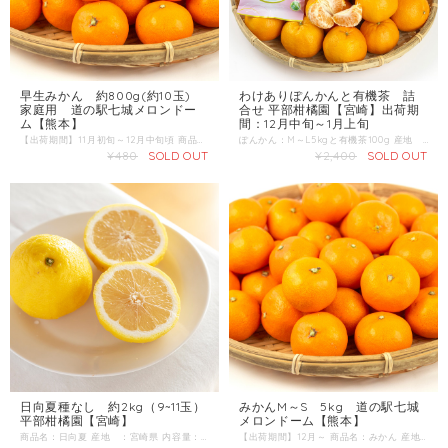
早生みかん 約800g(約10玉)
わけありぽんかんと有機茶 詰
家庭用 道の駅七城メロンドー
合せ 平部柑橘園【宮崎】出荷期
ム【熊本】
間：12月中旬～1月上旬
【出荷期間】11月初旬～12月中旬頃 商品名：極早生みかん 産地 ：熊本県 内容量：約800g(約10玉) 発送区分：常温 みかんの品種で最初に出荷されるのが「極早生みかん」です。 9月は真緑色、やがて黄色を帯びてきます。
ぽんかん：M～L5kgと有機茶100g 産地 ：宮崎県日向市 出荷期間：12月中旬～1月上旬 ●ポンカン「姫柑」 日南市南郷町の生産者・平部さんが生産する、南国宮崎日南の太陽の光を浴びて育ったポンカンです。 ・通常のポンカンより小ぶりの可愛らしいサイズで、甘みが強いことから「姫柑」と名づけられました。 ・収穫してから寝かせることで、酸味が抜け追熟されます。 ・ひと粒ひと粒がしっかりとした歯ごたえで、旨味がギュッと詰まっています。 ●有機緑茶 日南市南郷町のやまぐち茶園で栽培された緑茶です。 ・草木が自生する自然豊かな環境で栽培しています。 ・長年の経験を活かし、手間暇をかけ大切に育てています。 ・収穫時は1枚1枚手摘みで茶葉を摘み取る、こだわりのお茶です。
¥480
SOLD OUT
¥2,400
SOLD OUT
日向夏種なし 約2kg（9~11玉）
みかんM～S 5kg 道の駅七城
平部柑橘園【宮崎】
メロンドーム【熊本】
商品名：日向夏 産地 ：宮崎県 内容量：3kg（9玉） ■日向夏は1820年に宮崎市の真方安太郎氏の庭で発見されたユズの突然変異種と考えられています。その後宮崎県の特産品となり、今では各地で栽培されるようになりました。 ■果肉、果汁は酸味が強く、さっぱりとした清々しい味ですが、外皮と果肉の間の白い内果皮にほんのりと甘味があり、この白皮と果肉を一緒に食べることで、他の柑橘にはない、独特の風味を味わうことができます。
【出荷期間】12月～ 商品名：みかん 産地 ：熊本県 内容量：5kg 発送区分：常温