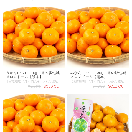
みかんL～2L 5kg 道の駅七城
みかんL～2L 10kg 道の駅七城
メロンドーム【熊本】
メロンドーム【熊本】
【出荷期間】2月～ 商品名：みかん 産地 ：熊本県 内容量：5kg 発送区分：常温
【出荷期間】12月～ 商品名：みかん 産地 ：熊本県 内容量：5kg 発送区分：常温
¥2,500
SOLD OUT
¥4,000
SOLD OUT