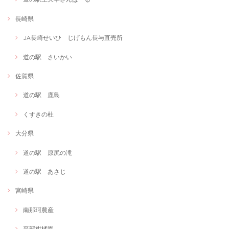
長崎県
JA長崎せいひ じげもん長与直売所
道の駅 さいかい
佐賀県
道の駅 鹿島
くすきの杜
大分県
道の駅 原尻の滝
道の駅 あさじ
宮崎県
南那珂農産
平部柑橘園