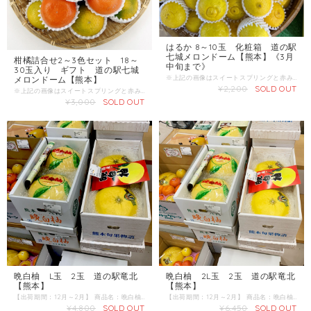
はるか 8～10玉 化粧箱 道の駅
七城メロンドーム【熊本】《3月
柑橘詰合せ2～3色セット 18～
中旬まで》
30玉入り ギフト 道の駅七城
※上記の画像はスイートスプリングと赤みかんの詰合せです。 スイートスプリング、赤みかん、みかん、デコ、はるか、ネーブル、ポンカン、べにばえ、パール柑、津の望、甘夏など、旬の様々な品種の柑橘詰合せです。 ※移り変わる商品ですので、内容につきましてはお問い合わせください。 【出荷期間】12月～3月頃 産地 ：熊本県 内容量：18～30玉 発送区分：常温
メロンドーム【熊本】
¥2,200
SOLD OUT
※上記の画像はスイートスプリングと赤みかんの詰合せです。 スイートスプリング、赤みかん、みかん、デコ、はるか、ネーブル、ポンカン、べにばえ、パール柑、津の望、甘夏など、旬の様々な品種の柑橘詰合せです。 ※移り変わる商品ですので、内容につきましてはお問い合わせください。 【出荷期間】12月～3月頃 産地 ：熊本県 内容量：18～30玉 発送区分：常温
¥3,000
SOLD OUT
晩白柚 L玉 2玉 道の駅竜北
晩白柚 2L玉 2玉 道の駅竜北
【熊本】
【熊本】
【出荷期間：12月～2月】 商品名：晩白柚 産地 ：熊本県 内容量：L玉 2玉 発送区分：常温 ■晩白柚（バンペイユ）は柑橘類の一種で、世界最大の柑橘類とされています。 香りが良く、鼻を近づけるとやんわりとした甘酸っぱい香りがします。果汁は少ないが果肉はサクサクとしたとした歯触りで、よく熟したものは甘みと酸味のバランスに優れる。 日本では熊本県八代地方（八代市と隣接する氷川町）の名産になります。
【出荷期間：12月～2月】 商品名：晩白柚 産地 ：熊本県 内容量：2L玉 2玉 発送区分：常温 ■晩白柚（バンペイユ）は柑橘類の一種で、世界最大の柑橘類とされています。 りが良く、鼻を近づけるとやんわりとした甘酸っぱい香りがします。果汁は少ないが果肉はサクサクとしたとした歯触りで、よく熟したものは甘みと酸味のバランスに優れる。 日本では熊本県八代地方（八代市と隣接する氷川町）の名産になります。
¥4,800
SOLD OUT
¥6,450
SOLD OUT