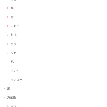
梨
柿
いちご
柑橘
キウイ
びわ
桃
すいか
マンゴー
米
海産物
明太子