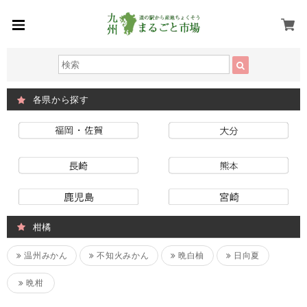
各県から探す
柑橘
温州みかん
不知火みかん
晩白柚
日向夏
晩柑