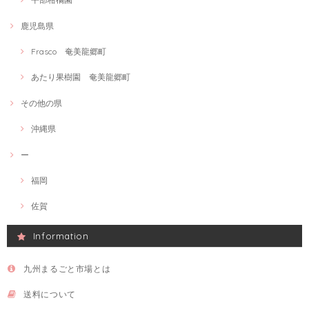
鹿児島県
Frasco 奄美龍郷町
あたり果樹園 奄美龍郷町
その他の県
沖縄県
ー
福岡
佐賀
Information
九州まるごと市場とは
送料について