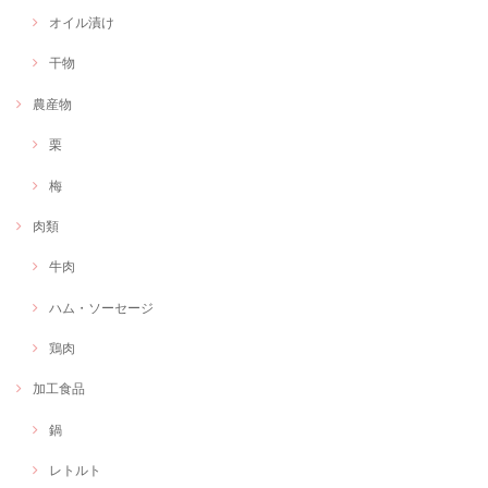
オイル漬け
干物
農産物
栗
梅
肉類
牛肉
ハム・ソーセージ
鶏肉
加工食品
鍋
レトルト