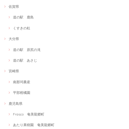
佐賀県
道の駅 鹿島
くすきの杜
大分県
道の駅 原尻の滝
道の駅 あさじ
宮崎県
南那珂農産
平部柑橘園
鹿児島県
Frasco 奄美龍郷町
あたり果樹園 奄美龍郷町