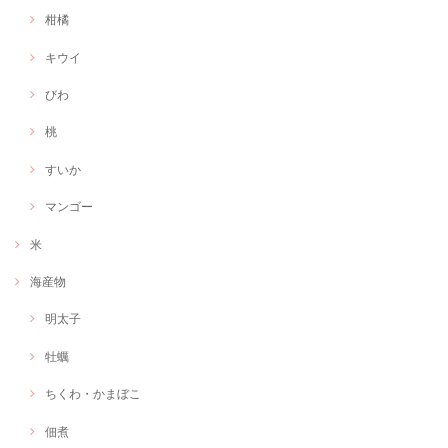
柑橘
キウイ
びわ
桃
すいか
マンゴー
米
海産物
明太子
牡蠣
ちくわ・かまぼこ
佃煮