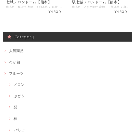
七城メロンドーム【熊本】
駅七城メロンドーム【熊本】
商品名：梨果汁 産地 ：熊本県 内容量：3kg 発送区分：【冷凍】 地元でとれた梨を搾汁しました。 梨本来の味と香りを活かした、フルーティーな味わいの果汁です。
商品名：とまと果汁 産地 ：熊本県 内容量：3kg 発送区分：【冷凍】 地元でとれたとまとを搾汁しました。 とまと本来の味と香りを活かした、フルーティーな味わいの果汁です。
¥4,500
¥4,500
Category
人気商品
今が旬
フルーツ
メロン
ぶどう
梨
柿
いちご