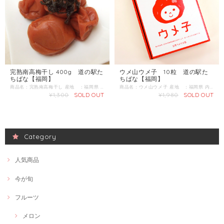
完熟南高梅干し 400g 道の駅た
ウメ山ウメ子 10粒 道の駅た
ちばな【福岡】
ちばな【福岡】
商品名：完熟南高梅干し 産地 ：福岡県 内容量：400g 発送区分：常温 昔懐かしい梅干を梅、塩にこだわって漬けています。 完熟した梅を1粒1粒を大切に手もぎで収獲した梅をしております。ふんわり柔らかな梅干しとなております。
商品名：ウメ山ウメ子 産地 ：福岡県 内容量：10粒 発送区分：常温 《道の駅たちばなのおばちゃん達が丹精込めて作った梅のあまーいお菓子です》 二回も天日干しをし、じっくりとうま味を凝縮されたウメ。大きなひと粒をほおばると酸っぱくて、甘くて疲れも吹っ飛ぶ美味しさです。
¥1,300
SOLD OUT
¥1,980
SOLD OUT
Category
人気商品
今が旬
フルーツ
メロン