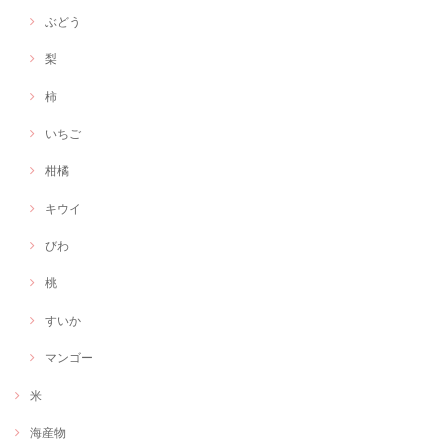
ぶどう
梨
柿
いちご
柑橘
キウイ
びわ
桃
すいか
マンゴー
米
海産物