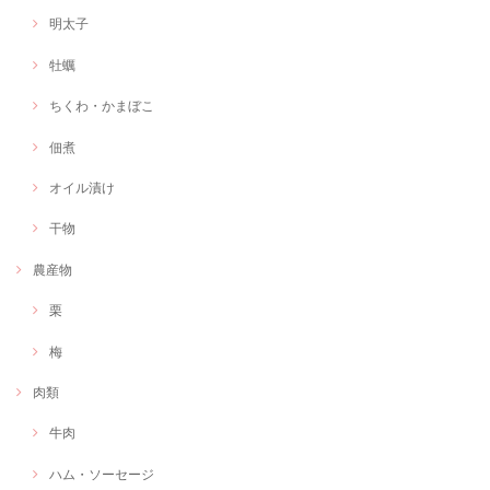
明太子
牡蠣
ちくわ・かまぼこ
佃煮
オイル漬け
干物
農産物
栗
梅
肉類
牛肉
ハム・ソーセージ