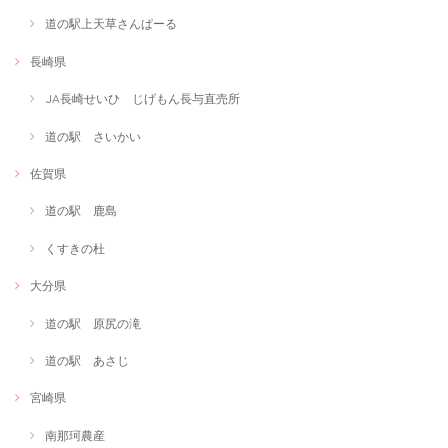
道の駅上天草さんぱーる
長崎県
JA長崎せいひ じげもん長与直売所
道の駅 さいかい
佐賀県
道の駅 鹿島
くすきの杜
大分県
道の駅 原尻の滝
道の駅 あさじ
宮崎県
南那珂農産