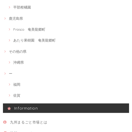
平部柑橘園
鹿児島県
Frasco 奄美龍郷町
あたり果樹園 奄美龍郷町
その他の県
沖縄県
ー
福岡
佐賀
Information
九州まるごと市場とは