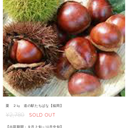
栗 ２㎏ 道の駅たちばな【福岡】
¥2,780
SOLD OUT
【出荷期間：９月上旬～10月中旬】