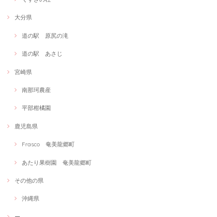
大分県
道の駅 原尻の滝
道の駅 あさじ
宮崎県
南那珂農産
平部柑橘園
鹿児島県
Frasco 奄美龍郷町
あたり果樹園 奄美龍郷町
その他の県
沖縄県
ー