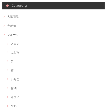
Category
人気商品
今が旬
フルーツ
メロン
ぶどう
梨
柿
いちご
柑橘
キウイ
びわ