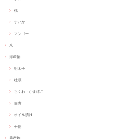
桃
すいか
マンゴー
米
海産物
明太子
牡蠣
ちくわ・かまぼこ
佃煮
オイル漬け
干物
農産物