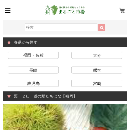
各県から探す
栗 ２㎏ 道の駅たちばな【福岡】