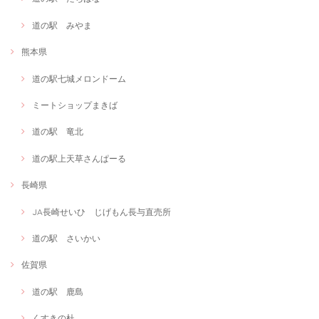
道の駅 みやま
熊本県
道の駅七城メロンドーム
ミートショップまきば
道の駅 竜北
道の駅上天草さんぱーる
長崎県
JA長崎せいひ じげもん長与直売所
道の駅 さいかい
佐賀県
道の駅 鹿島
くすきの杜