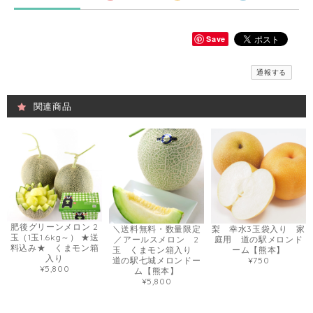
Save
通報する
関連商品
肥後グリーンメロン 2
＼送料無料・数量限定
梨 幸水3玉袋入り 家
玉（1玉1.6kg～） ★送
／アールスメロン 2
庭用 道の駅メロンド
料込み★ くまモン箱
玉 くまモン箱入り
ーム【熊本】
入り
道の駅七城メロンドー
¥750
¥5,800
ム【熊本】
¥5,800