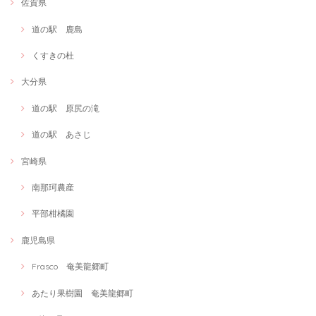
佐賀県
道の駅 鹿島
くすきの杜
大分県
道の駅 原尻の滝
道の駅 あさじ
宮崎県
南那珂農産
平部柑橘園
鹿児島県
Frasco 奄美龍郷町
あたり果樹園 奄美龍郷町