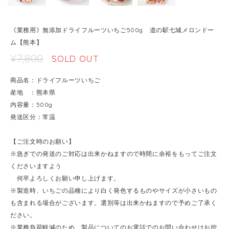
《業務用》無添加ドライフルーツいちご500g 道の駅七城メロンドー
ム【熊本】
¥7,800
SOLD OUT
商品名：ドライフルーツいちご
産地 ：熊本県
内容量：500g
発送区分：常温
【ご注文時のお願い】
※急ぎでの発送のご対応は出来かねますので時間に余裕をもってご注文
くださいますよう
何卒よろしくお願い申し上げます。
※製造時、いちごの品種により白く発色するものやサイズが小さいもの
も含まれる場合がございます。選別等は出来かねますので予めご了承く
ださい。
※業務負荷軽減のため、製品についてのお電話でのお問い合わせはお控