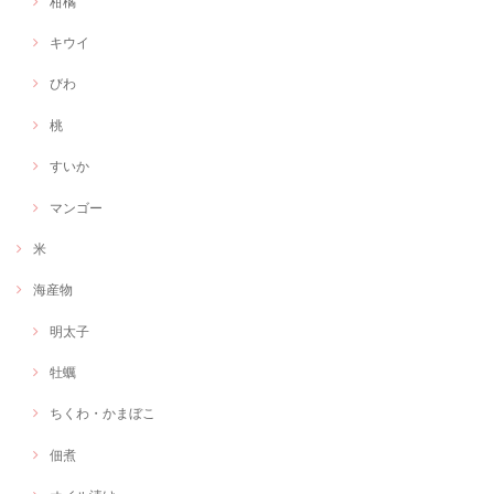
柑橘
キウイ
びわ
桃
すいか
マンゴー
米
海産物
明太子
牡蠣
ちくわ・かまぼこ
佃煮