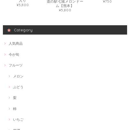
入り
道の駅七城メロンドー
¥750
¥5,800
ム【熊本】
¥5,800
Category
人気商品
今が旬
フルーツ
メロン
ぶどう
梨
柿
いちご