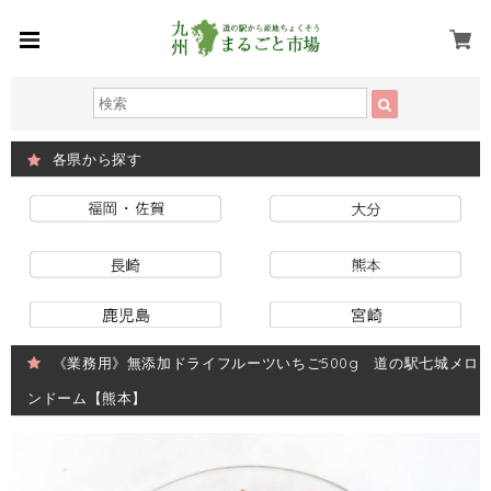
各県から探す
《業務用》無添加ドライフルーツいちご500g 道の駅七城メロ
ンドーム【熊本】