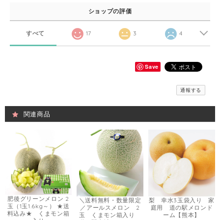
ショップの評価
すべて
17
3
4
Save
通報する
関連商品
肥後グリーンメロン 2
＼送料無料・数量限定
梨 幸水3玉袋入り 家
玉（1玉1.6kg～） ★送
／アールスメロン 2
庭用 道の駅メロンド
料込み★ くまモン箱
玉 くまモン箱入り
ーム【熊本】