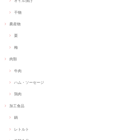
オイル漬け
干物
農産物
栗
梅
肉類
牛肉
ハム・ソーセージ
鶏肉
加工食品
鍋
レトルト