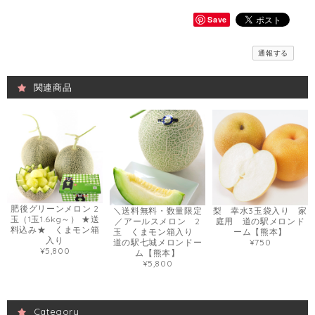
Save
通報する
関連商品
肥後グリーンメロン 2
＼送料無料・数量限定
梨 幸水3玉袋入り 家
玉（1玉1.6kg～） ★送
／アールスメロン 2
庭用 道の駅メロンド
料込み★ くまモン箱
玉 くまモン箱入り
ーム【熊本】
入り
道の駅七城メロンドー
¥750
¥5,800
ム【熊本】
¥5,800
Category