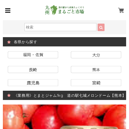
各県から探す
《業務用》とまとジャム1kg 道の駅七城メロンドーム【熊本】