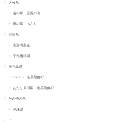
大分県
道の駅 原尻の滝
道の駅 あさじ
宮崎県
南那珂農産
平部柑橘園
鹿児島県
Frasco 奄美龍郷町
あたり果樹園 奄美龍郷町
その他の県
沖縄県
ー