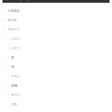
人気商品
今が旬
フルーツ
メロン
ぶどう
梨
柿
いちご
柑橘
キウイ
びわ