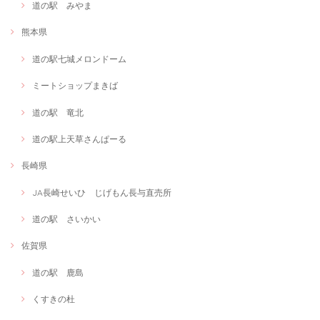
道の駅 みやま
熊本県
道の駅七城メロンドーム
ミートショップまきば
道の駅 竜北
道の駅上天草さんぱーる
長崎県
JA長崎せいひ じげもん長与直売所
道の駅 さいかい
佐賀県
道の駅 鹿島
くすきの杜