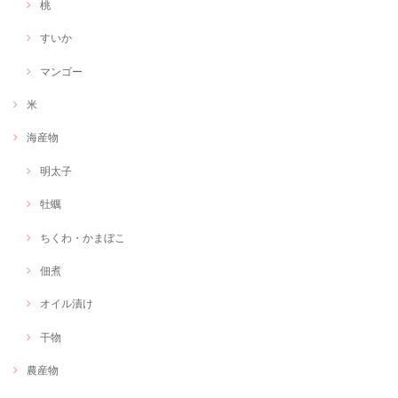
桃
すいか
マンゴー
米
海産物
明太子
牡蠣
ちくわ・かまぼこ
佃煮
オイル漬け
干物
農産物