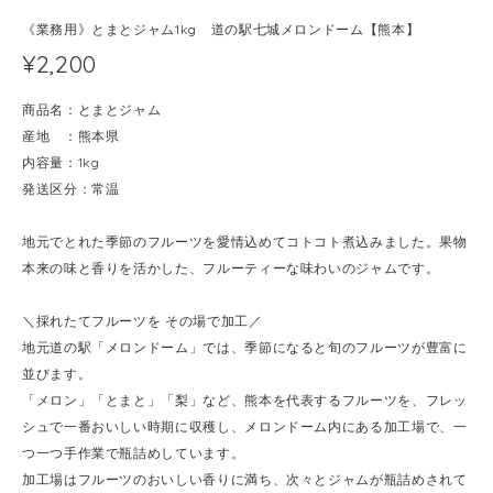
《業務用》とまとジャム1kg 道の駅七城メロンドーム【熊本】
¥2,200
商品名：とまとジャム
産地 ：熊本県
内容量：1kg
発送区分：常温
地元でとれた季節のフルーツを愛情込めてコトコト煮込みました。果物
本来の味と香りを活かした、フルーティーな味わいのジャムです。
＼採れたてフルーツを その場で加工／
地元道の駅「メロンドーム」では、季節になると旬のフルーツが豊富に
並びます。
「メロン」「とまと」「梨」など、熊本を代表するフルーツを、フレッ
シュで一番おいしい時期に収穫し、メロンドーム内にある加工場で、一
つ一つ手作業で瓶詰めしています。
加工場はフルーツのおいしい香りに満ち、次々とジャムが瓶詰めされて