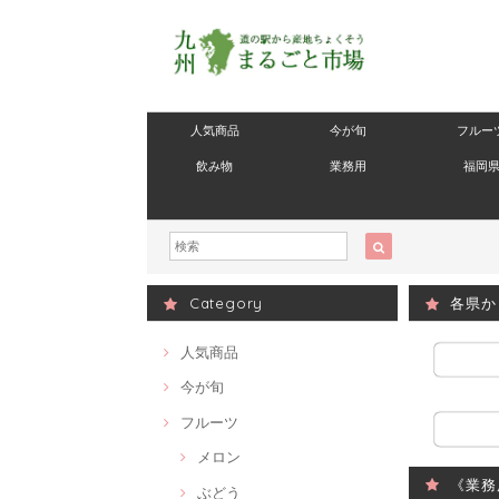
人気商品
今が旬
フルー
飲み物
業務用
福岡
Category
各県か
人気商品
今が旬
フルーツ
メロン
《業務
ぶどう