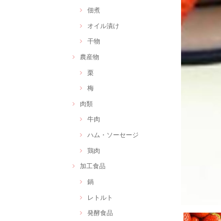
佃煮
オイル漬け
干物
農産物
栗
梅
肉類
牛肉
ハム・ソーセージ
鶏肉
加工食品
鍋
レトルト
発酵食品