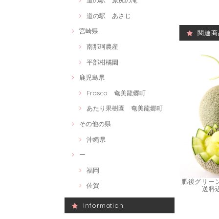
道の駅 原尻の滝
道の駅 あさじ
宮崎県
関連商
南那珂農産
平部柑橘園
鹿児島県
Frasco 奄美龍郷町
あたり果樹園 奄美龍郷町
その他の県
沖縄県
ー
福岡
肥後グリーンメ
佐賀
送料
Information