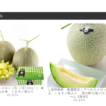
品
ロン 2玉（1玉1.6kg～） ★
＼送料無料・数量限定／アールスメロン
込み★ くまモン箱入り
玉 くまモン箱入り 道の駅七城メロ
¥5,800
ーム【熊本】
¥5,800