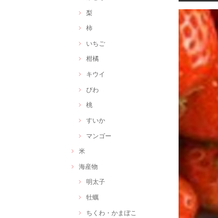
梨
柿
いちご
柑橘
キウイ
びわ
桃
すいか
マンゴー
米
海産物
明太子
牡蠣
ちくわ・かまぼこ