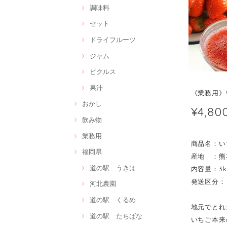
調味料
セット
ドライフルーツ
ジャム
ピクルス
果汁
《業務用》
おかし
¥4,80
飲み物
業務用
商品名：い
福岡県
産地 ：熊
道の駅 うきは
内容量：3k
発送区分：
河北農園
道の駅 くるめ
地元でとれ
道の駅 たちばな
いちご本来