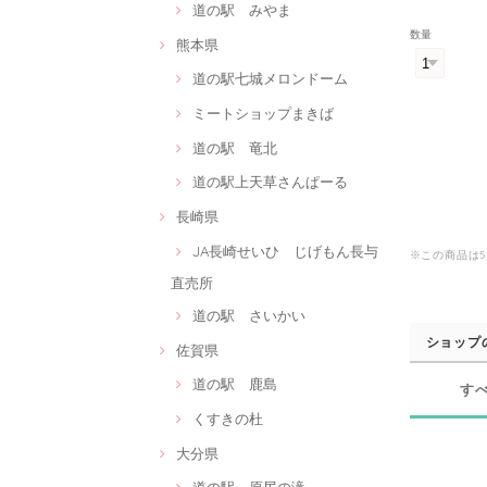
道の駅 みやま
数量
熊本県
道の駅七城メロンドーム
ミートショップまきば
道の駅 竜北
道の駅上天草さんぱーる
長崎県
JA長崎せいひ じげもん長与
※この商品は
直売所
道の駅 さいかい
ショップ
佐賀県
道の駅 鹿島
す
くすきの杜
大分県