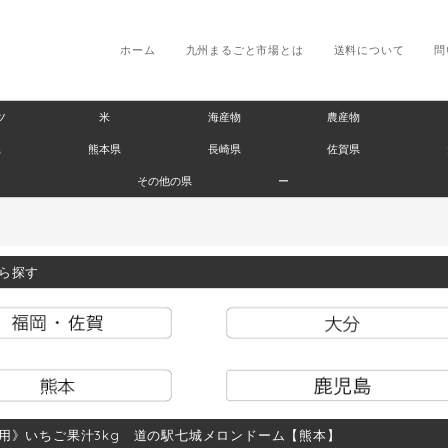
ホーム
九州まるごと市場とは
送料について
問
ツ
米
海産物
農産物
県
熊本県
長崎県
佐賀県
その他の県
ー
ら探す
用》いちご果汁3kg 道の駅七城メロンドーム【熊本】