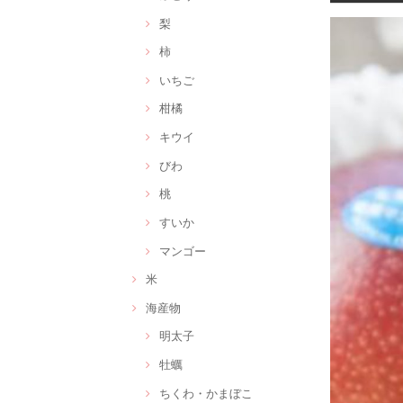
梨
柿
いちご
柑橘
キウイ
びわ
桃
すいか
マンゴー
米
海産物
明太子
牡蠣
ちくわ・かまぼこ