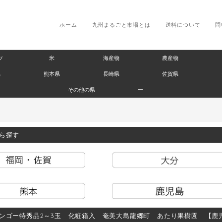
ホーム
九州まるごと市場とは
送料について
問
ツ
米
海産物
農産物
県
熊本県
長崎県
佐賀県
その他の県
ー
ら探す
ンゴー特秀品2～3玉 化粧箱入 奄美大島龍郷町 あたり果樹園 【鹿