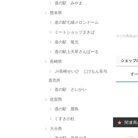
道の駅 みやま
熊本県
道の駅七城メロンドーム
ミートショップまきば
※この商品は
道の駅 竜北
道の駅上天草さんぱーる
ショップ
長崎県
JA長崎せいひ じげもん長与
す
直売所
道の駅 さいかい
佐賀県
道の駅 鹿島
くすきの杜
関連商
大分県