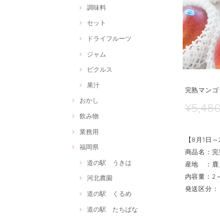
調味料
セット
ドライフルーツ
ジャム
ピクルス
果汁
完熟マンゴ
おかし
¥5,48
飲み物
業務用
【8月1日
福岡県
商品名：完
道の駅 うきは
産地 ：鹿
内容量：2～
河北農園
発送区分：
道の駅 くるめ
道の駅 たちばな