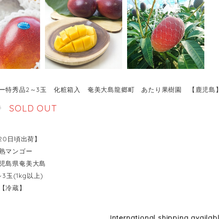
ー特秀品2～3玉 化粧箱入 奄美大島龍郷町 あたり果樹園 【鹿児島
0
SOLD OUT
～20日頃出荷】
熟マンゴー
児島県奄美大島
3玉(1kg以上)
【冷蔵】
International shipping availab