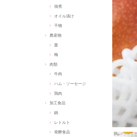
佃煮
オイル漬け
干物
農産物
栗
梅
肉類
牛肉
ハム・ソーセージ
鶏肉
加工食品
鍋
レトルト
発酵食品