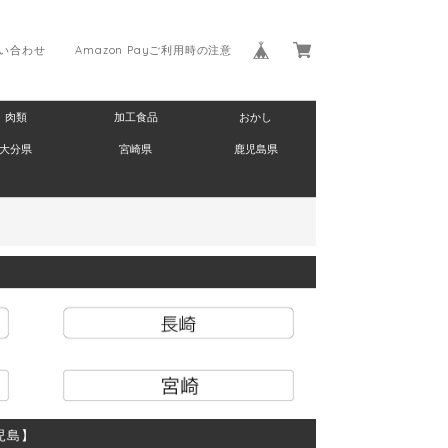
い合わせ
Amazon Payご利用時の注意
肉類
加工食品
おかし
大分県
宮崎県
鹿児島県
児島】