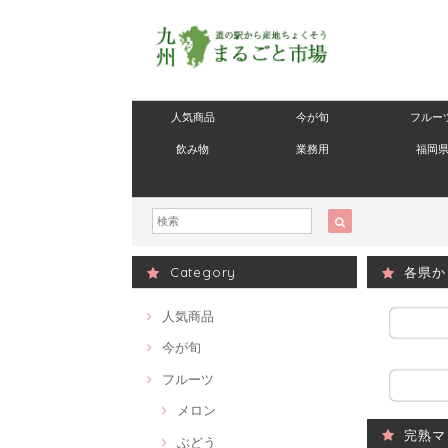
人気商品
今が旬
フルー
飲み物
業務用
福岡
Category
各県か
人気商品
今が旬
フルーツ
メロン
完熟マ
ぶどう