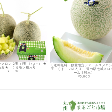
ロン 2玉（1玉1.6kg～） ★
＼送料無料・数量限定／アールスメロン
込み★ くまモン箱入り
玉 くまモン箱入り 道の駅七城メロ
¥5,800
ーム【熊本】
¥5,800