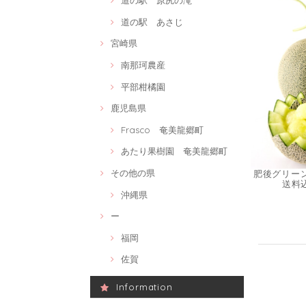
道の駅 原尻の滝
道の駅 あさじ
宮崎県
南那珂農産
平部柑橘園
鹿児島県
Frasco 奄美龍郷町
あたり果樹園 奄美龍郷町
その他の県
肥後グリーンメ
送料
沖縄県
ー
福岡
佐賀
Information