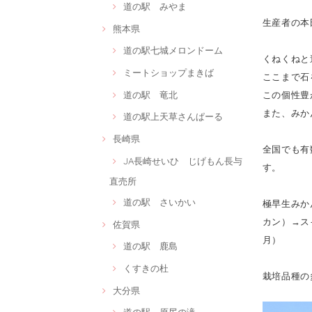
道の駅 みやま
生産者の本
熊本県
道の駅七城メロンドーム
くねくねと
ミートショップまきば
ここまで石
道の駅 竜北
この個性豊
また、みか
道の駅上天草さんぱーる
長崎県
全国でも有
JA長崎せいひ じげもん長与
す。
直売所
道の駅 さいかい
極早生みか
カン）→ス
佐賀県
月）
道の駅 鹿島
くすきの杜
栽培品種の
大分県