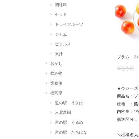
調味料
セット
ドライフルーツ
ジャム
ピクルス
果汁
プラム 2
おかし
¥650
飲み物
業務用
★今シーズ
福岡県
商品名：プ
道の駅 うきは
産地 ：熊
内容量：1P
河北農園
発送区分：
道の駅 くるめ
道の駅 たちばな
＼柑橘名人