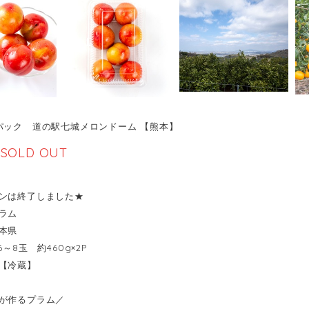
パック 道の駅七城メロンドーム 【熊本】
SOLD OUT
ンは終了しました★
ラム
本県
6～8玉 約460g×2P
【冷蔵】
が作るプラム／