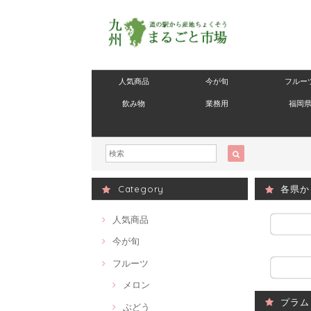
人気商品
今が旬
フルー
飲み物
業務用
福岡
Category
各県か
人気商品
今が旬
フルーツ
メロン
プラム
ぶどう