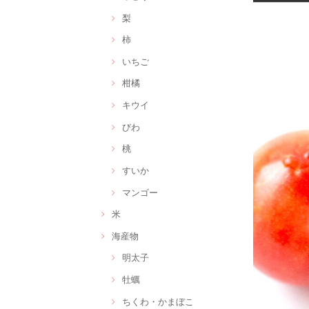
梨
柿
いちご
柑橘
キウイ
びわ
桃
すいか
マンゴー
米
海産物
明太子
牡蠣
ちくわ・かまぼこ