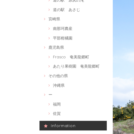
道の駅 原尻の滝
道の駅 あさじ
宮崎県
南那珂農産
平部柑橘園
鹿児島県
Frasco 奄美龍郷町
あたり果樹園 奄美龍郷町
その他の県
沖縄県
ー
福岡
佐賀
Information