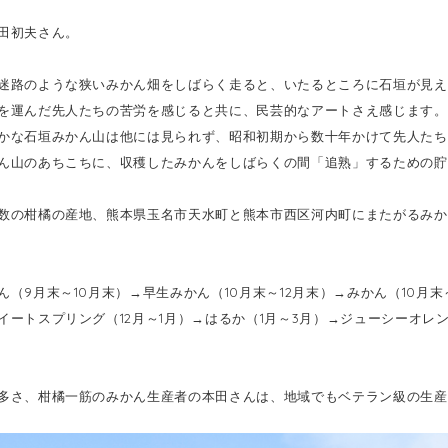
田初夫さん。
迷路のような狭いみかん畑をしばらく走ると、いたるところに石垣が見え
を運んだ先人たちの苦労を感じると共に、民芸的なアートさえ感じます。
かな石垣みかん山は他には見られず、昭和初期から数十年かけて先人たち
ん山のあちこちに、収穫したみかんをしばらくの間「追熟」するための貯
数の柑橘の産地、熊本県玉名市天水町と熊本市西区河内町にまたがるみか
ん（9月末～10月末）→早生みかん（10月末～12月末）→みかん（10月
イートスプリング（12月～1月）→はるか（1月～3月）→ジューシーオレ
多さ、柑橘一筋のみかん生産者の本田さんは、地域でもベテラン級の生産