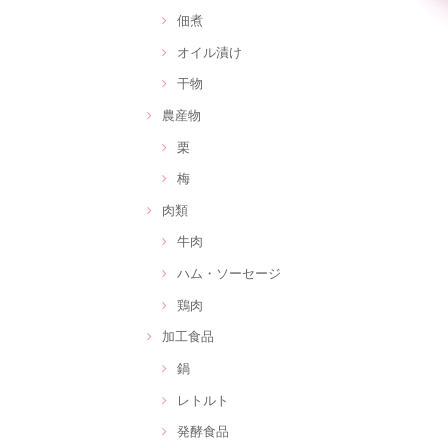
佃煮
オイル漬け
干物
農産物
栗
梅
肉類
牛肉
ハム・ソーセージ
鶏肉
加工食品
鍋
レトルト
発酵食品