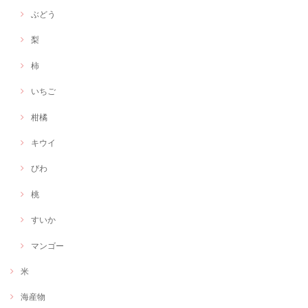
ぶどう
梨
柿
いちご
柑橘
キウイ
びわ
桃
すいか
マンゴー
米
海産物