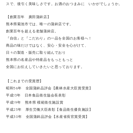
スで、後引く美味しさです。お酒のおつまみに いかがでしょうか。
【創業百年 廣田蒲鉾店】
熊本県菊池市では、唯一の蒲鉾店です。
創業百年を超える老舗蒲鉾店。
『自信』と『こだわり』の一品を全国のお客様へ！
商品の味だけではなく、安心・安全を心がけて、
日々の製造・販売に取り組んでおり
熊本県の名産品や特産品をもっともっと
全国にお伝えしていきたいと思っております。
【これまでの受賞歴】
昭和56年 全国蒲鉾品評会【農林水産大臣賞受賞】
平成13年 日本食品衛生協会長表彰
平成19年 熊本県 模範衛生施設賞
平成23年 厚生労働大臣表彰【食品衛生優良施設】
平成30年 全国蒲鉾品評会【水産省長官賞受賞】