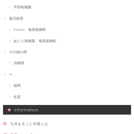
平部柑橘園
鹿児島県
Frasco 奄美龍郷町
あたり果樹園 奄美龍郷町
その他の県
沖縄県
ー
福岡
佐賀
Information
九州まるごと市場とは