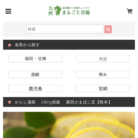
各県から探す
からし蓮根 280g前後 廣田かまぼこ店【熊本】