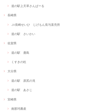
道の駅上天草さんぱーる
長崎県
JA長崎せいひ じげもん長与直売所
道の駅 さいかい
佐賀県
道の駅 鹿島
くすきの杜
大分県
道の駅 原尻の滝
道の駅 あさじ
宮崎県
南那珂農産