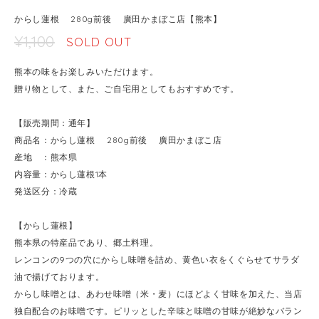
からし蓮根 280g前後 廣田かまぼこ店【熊本】
¥1,100
SOLD OUT
熊本の味をお楽しみいただけます。
贈り物として、また、ご自宅用としてもおすすめです。
【販売期間：通年】
商品名：からし蓮根 280g前後 廣田かまぼこ店
産地 ：熊本県
内容量：からし蓮根1本
発送区分：冷蔵
【からし蓮根】
熊本県の特産品であり、郷土料理。
レンコンの9つの穴にからし味噌を詰め、黄色い衣をくぐらせてサラダ
油で揚げております。
からし味噌とは、あわせ味噌（米・麦）にほどよく甘味を加えた、当店
独自配合のお味噌です。ピリッとした辛味と味噌の甘味が絶妙なバラン