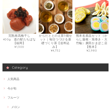
完熟南高梅干し
からだととのえ茶5個セ
熊本名産品セット（か
400g 道の駅たちばな
ット｜毎日つづける基
らし蓮根・旭巻き・大
【福岡】
礎づくり茶【送料込
竹輪）廣田かまぼこ店
¥1,300
み】
【熊本】
¥4,752
¥2,980
Category
人気商品
今が旬
フルーツ
メロン