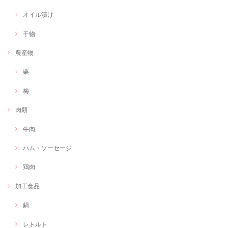
オイル漬け
干物
農産物
栗
梅
肉類
牛肉
ハム・ソーセージ
鶏肉
加工食品
鍋
レトルト