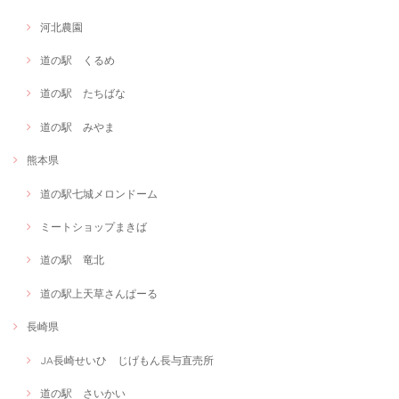
河北農園
道の駅 くるめ
道の駅 たちばな
道の駅 みやま
熊本県
道の駅七城メロンドーム
ミートショップまきば
道の駅 竜北
道の駅上天草さんぱーる
長崎県
JA長崎せいひ じげもん長与直売所
道の駅 さいかい