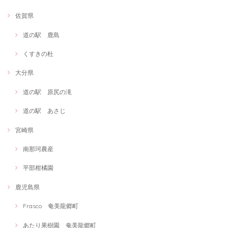
佐賀県
道の駅 鹿島
くすきの杜
大分県
道の駅 原尻の滝
道の駅 あさじ
宮崎県
南那珂農産
平部柑橘園
鹿児島県
Frasco 奄美龍郷町
あたり果樹園 奄美龍郷町