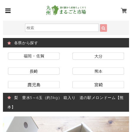
各県から探す
梨 豊水5～6玉（約3kg） 箱入り 道の駅メロンドーム【熊
本】