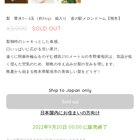
梨 豊水5～6玉（約3kg） 箱入り 道の駅メロンドーム【熊本】
¥3,000
SOLD OUT
梨独特のシャキっとした食感。
口いっぱいに広がる甘い果汁。
遠くに阿蘇外輪山をのぞむ標高250メートルの市野瀬地区は、気温が低
く澄んだ空気のため、朝晩の冷え込みが梨の甘みを増します。
晩夏から始まる熊本県菊池市の美味しい梨をどうぞ！
Ship to Japan only
Sold out
日本国内にお住まいの方向け
2022年9月20日 00:00 に販売終了
※この商品は10点までのご注文とさせていただきます。