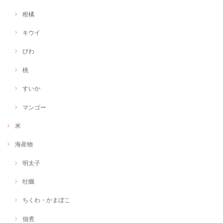
柑橘
キウイ
びわ
桃
すいか
マンゴー
米
海産物
明太子
牡蠣
ちくわ・かまぼこ
佃煮