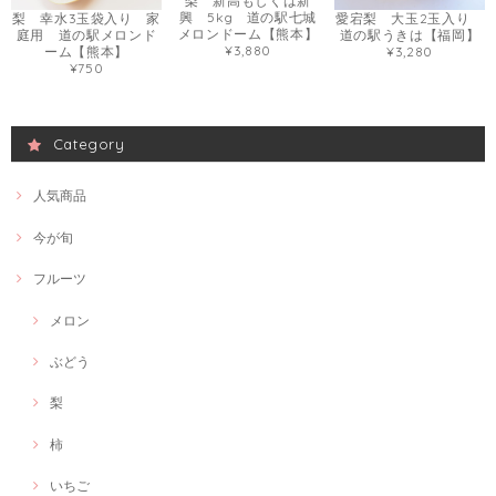
梨 新高もしくは新
興 5kg 道の駅七城
梨 幸水3玉袋入り 家
愛宕梨 大玉2玉入り
メロンドーム【熊本】
庭用 道の駅メロンド
道の駅うきは【福岡】
¥3,880
ーム【熊本】
¥3,280
¥750
Category
人気商品
今が旬
フルーツ
メロン
ぶどう
梨
柿
いちご