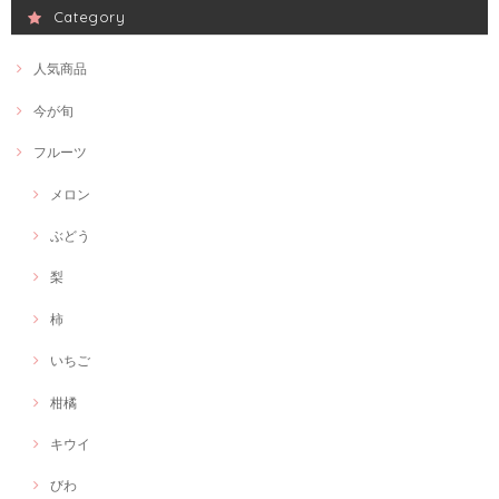
Category
人気商品
今が旬
フルーツ
メロン
ぶどう
梨
柿
いちご
柑橘
キウイ
びわ