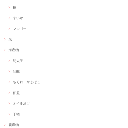
桃
すいか
マンゴー
米
海産物
明太子
牡蠣
ちくわ・かまぼこ
佃煮
オイル漬け
干物
農産物