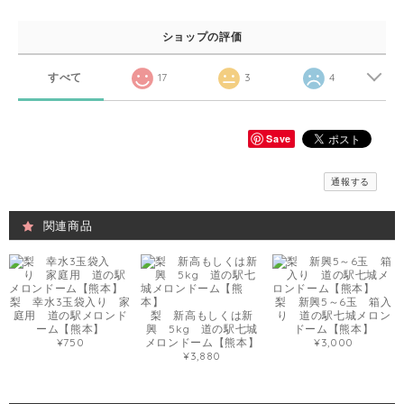
ショップの評価
すべて
17
3
4
Save
通報する
関連商品
梨 幸水3玉袋入り 家
梨 新興5～6玉 箱入
庭用 道の駅メロンド
梨 新高もしくは新
り 道の駅七城メロン
ーム【熊本】
興 5kg 道の駅七城
ドーム【熊本】
¥750
メロンドーム【熊本】
¥3,000
¥3,880