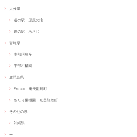
大分県
道の駅 原尻の滝
道の駅 あさじ
宮崎県
南那珂農産
平部柑橘園
鹿児島県
Frasco 奄美龍郷町
あたり果樹園 奄美龍郷町
その他の県
沖縄県
ー