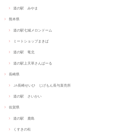
道の駅 みやま
熊本県
道の駅七城メロンドーム
ミートショップまきば
道の駅 竜北
道の駅上天草さんぱーる
長崎県
JA長崎せいひ じげもん長与直売所
道の駅 さいかい
佐賀県
道の駅 鹿島
くすきの杜