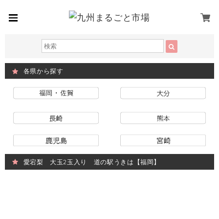
各県から探す
愛宕梨 大玉2玉入り 道の駅うきは【福岡】