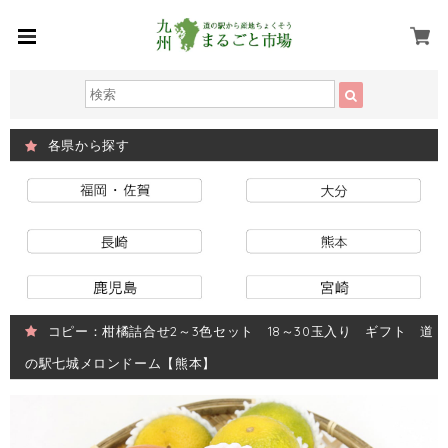
各県から探す
コピー：柑橘詰合せ2～3色セット 18～30玉入り ギフト 道
の駅七城メロンドーム【熊本】