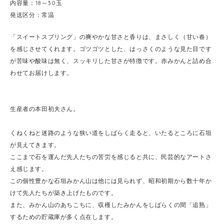
内容量：18～30玉
発送区分：常温
「スイートスプリング」の爽やかな甘さと香りは、まさしく（甘い春）
を感じさせてくれます。ゴツゴツとした、はっさくのような見た目です
が苦味や酸味は無く、スッキリした甘さが特徴です。赤みかんと詰め合
わせてお届けします。
生産者の本田初夫さん。
くねくねと迷路のような狭い道をしばらく走ると、いたるところに石垣
が見えてきます。
ここまで石を運んだ先人たちの苦労を感じると共に、民芸的なアートさ
え感じます。
この個性豊かな石垣みかん山は他には見られず、昭和初期から数十年か
けて先人たちが築き上げたものです。
また、みかん山のあちこちに、収穫したみかんをしばらくの間「追熟」
するための貯蔵庫が多く点在します。