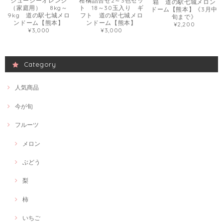
ジューシーオレンジ
柑橘詰合せ2～3色セッ
箱 道の駅七城メロン
（家庭用） 8kg～
ト 18～30玉入り ギ
ドーム【熊本】《3月中
9kg 道の駅七城メロ
フト 道の駅七城メロ
旬まで》
ンドーム【熊本】
ンドーム【熊本】
¥2,200
¥3,000
¥3,000
Category
人気商品
今が旬
フルーツ
メロン
ぶどう
梨
柿
いちご