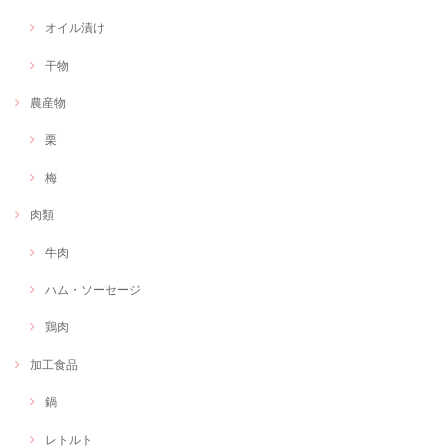
オイル漬け
干物
農産物
栗
梅
肉類
牛肉
ハム・ソーセージ
鶏肉
加工食品
鍋
レトルト