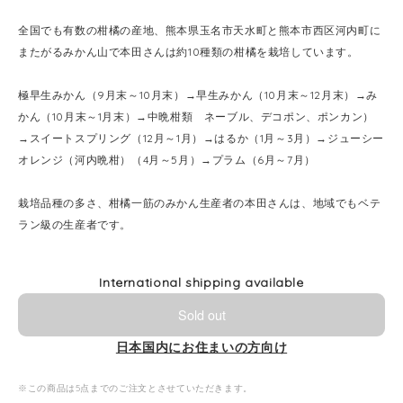
全国でも有数の柑橘の産地、熊本県玉名市天水町と熊本市西区河内町に
またがるみかん山で本田さんは約10種類の柑橘を栽培しています。
極早生みかん（9月末～10月末）→早生みかん（10月末～12月末）→み
かん（10月末～1月末）→中晩柑類 ネーブル、デコポン、ポンカン）
→スイートスプリング（12月～1月）→はるか（1月～3月）→ジューシー
オレンジ（河内晩柑）（4月～5月）→プラム（6月～7月）
栽培品種の多さ、柑橘一筋のみかん生産者の本田さんは、地域でもベテ
ラン級の生産者です。
International shipping available
Sold out
日本国内にお住まいの方向け
※この商品は5点までのご注文とさせていただきます。