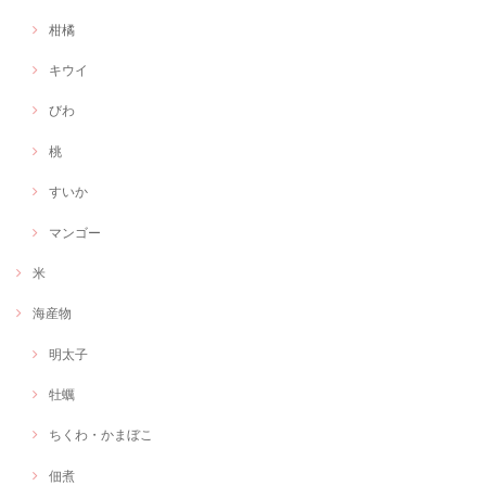
柑橘
キウイ
びわ
桃
すいか
マンゴー
米
海産物
明太子
牡蠣
ちくわ・かまぼこ
佃煮