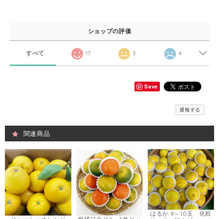
ショップの評価
すべて
17
3
4
Save
通報する
関連商品
はるか 8～10玉 化粧