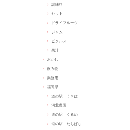
調味料
セット
ドライフルーツ
ジャム
ピクルス
果汁
おかし
飲み物
業務用
福岡県
道の駅 うきは
河北農園
道の駅 くるめ
道の駅 たちばな