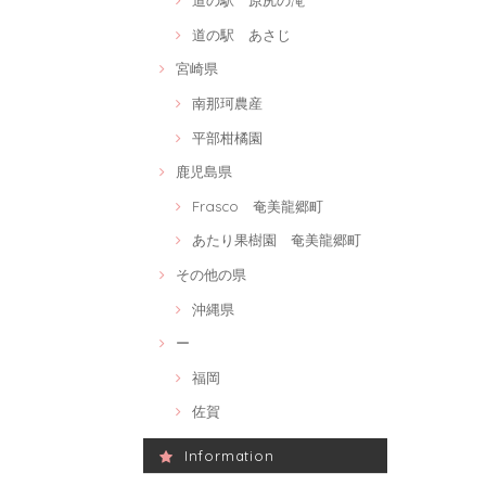
道の駅 原尻の滝
道の駅 あさじ
宮崎県
南那珂農産
平部柑橘園
鹿児島県
Frasco 奄美龍郷町
あたり果樹園 奄美龍郷町
その他の県
沖縄県
ー
福岡
佐賀
Information