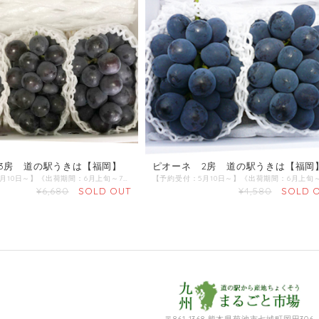
3房 道の駅うきは【福岡】
ピオーネ 2房 道の駅うきは【福岡
【予約受付：5月10日～】《出荷期間：6月上旬～7月末》 商品名：ピオーネ 産地 ：福岡県 内容量：3房 発送区分：【冷蔵】 ピオーネ（早期加温ハウス栽培） ■糖度が高くて香りよく、適度な酸味で濃厚な味わいです。 ■大きいものは粒が20gほどになり、見た目ともに優れています。 ミネラル栽培農産物 ■土壌分析に従い微量要素を含んだ肥料を適正に施肥した土壌で農産物の栽培を行っています。
¥6,680
SOLD OUT
¥4,580
SOLD 