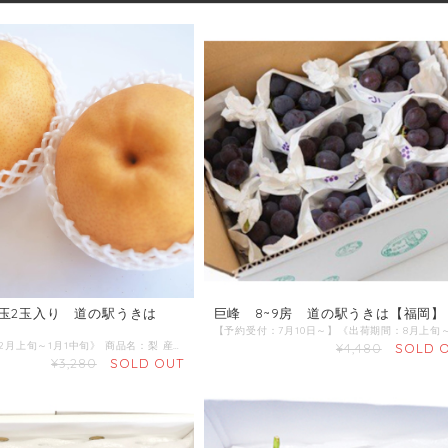
玉2玉入り 道の駅うきは
巨峰 8~9房 道の駅うきは【福岡】
《出荷期間：12月上旬～1月1中旬》 商品名：梨 産地 :福岡県 内容量：1玉1kg以上×2玉入り 発送区分：【常温】
¥4,480
SOLD 
¥3,280
SOLD OUT