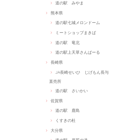
道の駅 みやま
熊本県
道の駅七城メロンドーム
ミートショップまきば
道の駅 竜北
道の駅上天草さんぱーる
長崎県
JA長崎せいひ じげもん長与
直売所
道の駅 さいかい
佐賀県
道の駅 鹿島
くすきの杜
大分県