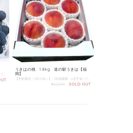
】
うきはの桃 1.8kg 道の駅うきは【福
岡】
【予約受付：5月10日～】《出荷期間：6月上旬～7月末》 商品名：ピオーネ 産地 ：福岡県 内容量：2房 発送区分：【冷蔵】 ピオーネ（早期加温ハウス栽培） ■糖度が高くて香りよく、適度な酸味で濃厚な味わいです。 ■大きいものは粒が20gほどになり、見た目ともに優れています。 ミネラル栽培農産物 ■土壌分析に従い微量要素を含んだ肥料を適正に施肥した土壌で農産物の栽培を行っています。
【予約受付：5月15日～】《出荷期間：6月下旬～7月下旬》 商品名：うきはの桃 産地 ：福岡県 内容量：1.8kg 発送区分：【冷蔵】 ＼これぞ桃！ひと口食べれば甘みと果汁がジュワ～と広がります／ 様々な品種が出る桃は、うきは自慢のフルーツです。この機会にぜひご賞味ください。 ※発送時、旬の品種をお届けいたします。
OUT
¥4,200
SOLD OUT