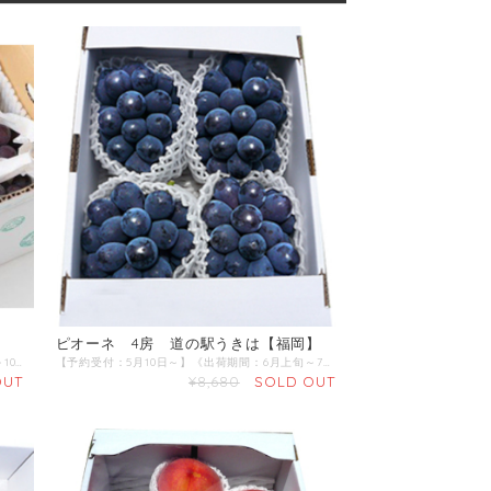
ピオーネ 4房 道の駅うきは【福岡】
【予約受付：7月10日～】《出荷期間：8月上旬～10月末》 ※大粒の場合は6～7房になります。 商品名：巨峰 産地 ：福岡県 内容量：8~9房 発送区分：【冷蔵】 ■果皮は紫黒色で、粒は10～15gと大きく、果肉は締まっていて多汁です。 ■香りがよく、甘みが強くてやさしい酸味があります。
【予約受付：5月10日～】《出荷期間：6月上旬～7月末》 商品名：ピオーネ 産地 :福岡県 内容量：4房 発送区分：【冷蔵】 ピオーネ（早期加温ハウス栽培） ■糖度が高くて香りよく、適度な酸味で濃厚な味わいです。 ■大きいものは粒が20gほどになり、見た目ともに優れています。 ミネラル栽培農産物 ■土壌分析に従い微量要素を含んだ肥料を適正に施肥した土壌で農産物の栽培を行っています。
OUT
¥8,680
SOLD OUT