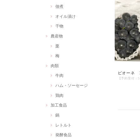
佃煮
オイル漬け
干物
農産物
栗
梅
肉類
ピオーネ 
牛肉
ハム・ソーセージ
鶏肉
加工食品
鍋
レトルト
発酵食品