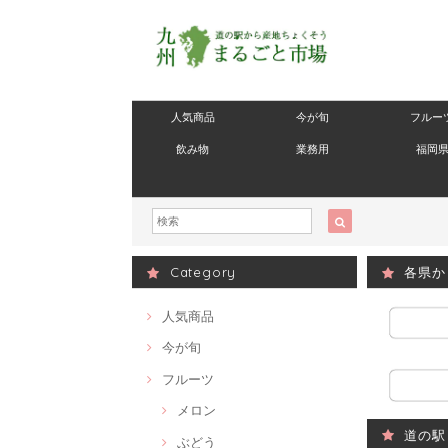
人気商品
今が旬
フルー
飲み物
業務用
福岡
Category
各県か
人気商品
今が旬
フルーツ
メロン
道の駅
ぶどう