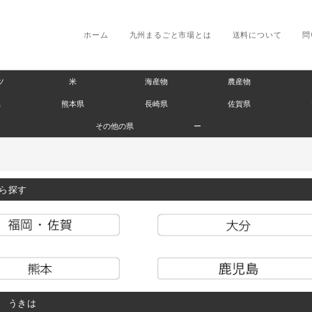
ホーム
九州まるごと市場とは
送料について
問
ツ
米
海産物
農産物
県
熊本県
長崎県
佐賀県
その他の県
ー
ら探す
 うきは