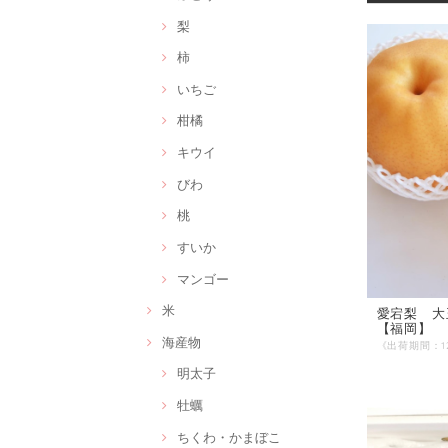
梨
柿
いちご
柑橘
キウイ
びわ
桃
すいか
マンゴー
米
愛宕梨 大
【福岡】
海産物
明太子
牡蠣
ちくわ・かまぼこ