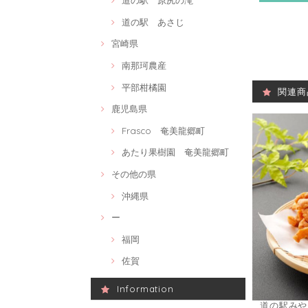
道の駅 原尻の滝
道の駅 あさじ
宮崎県
南那珂農産
平部柑橘園
関連商
鹿児島県
Frasco 奄美龍郷町
あたり果樹園 奄美龍郷町
その他の県
沖縄県
ー
福岡
佐賀
Information
道の駅みや