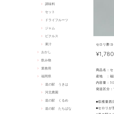
調味料
セット
ドライフルーツ
ジャム
ピクルス
果汁
セロリ酢ヨ
¥1,780
おかし
飲み物
業務用
商品名：セ
産地 ：福
福岡県
内容量：3
道の駅 うきは
発送区分：
河北農園
道の駅 くるめ
■収穫量西
■セロリが
道の駅 たちばな