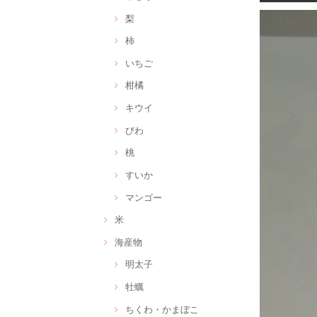
梨
柿
いちご
柑橘
キウイ
びわ
桃
すいか
マンゴー
米
海産物
明太子
牡蠣
ちくわ・かまぼこ