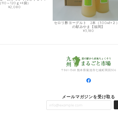
（110～120ｇ×4袋）
¥2,080
セロリ酢ヨーグルト 2本（300㎖×２
の駅みやま【福岡】
¥3,180
〒861-1368 熊本県菊池市七城町岡田306
メールマガジンを受け取る