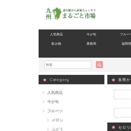
人気商品
今が旬
フルー
飲み物
業務用
福岡
Category
各県か
人気商品
今が旬
フルーツ
メロン
セロリ
ぶどう