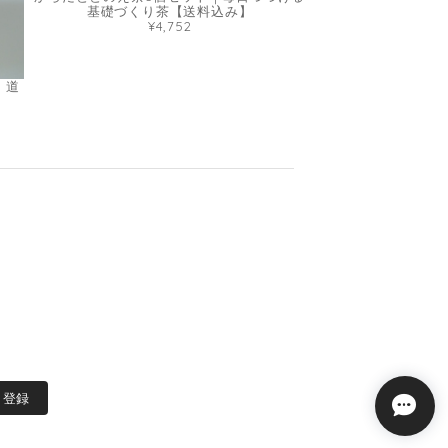
基礎づくり茶【送料込み】
¥4,752
）道
登録