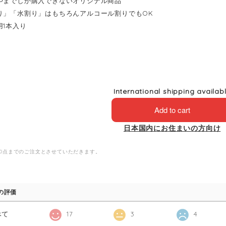
やまでしか購入できないオリジナル商品
り」「水割り」はもちろんアルコール割りでもOK
用1本入り
International shipping availab
Add to cart
日本国内にお住まいの方向け
30点までのご注文とさせていただきます。
の評価
べて
17
3
4