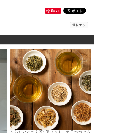
Save
通報する
からだととのえ茶5個セット｜毎日つづける