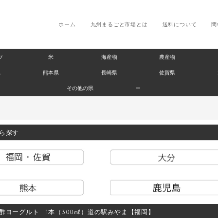
ホーム
九州まるごと市場とは
送料について
問
ツ
米
海産物
農産物
県
熊本県
長崎県
佐賀県
その他の県
ー
ら探す
酢ヨーグルト 1本（300㎖）道の駅みやま【福岡】