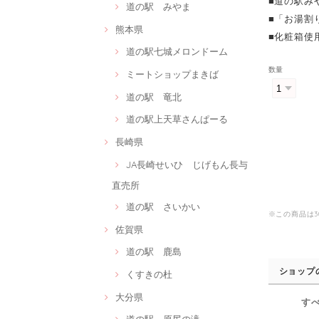
■道の駅み
道の駅 みやま
■「お湯割
熊本県
■化粧箱使
道の駅七城メロンドーム
数量
ミートショップまきば
道の駅 竜北
道の駅上天草さんぱーる
長崎県
JA長崎せいひ じげもん長与
直売所
道の駅 さいかい
※この商品は
佐賀県
道の駅 鹿島
ショップ
くすきの杜
大分県
す