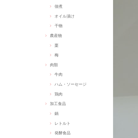
佃煮
オイル漬け
干物
農産物
栗
梅
肉類
牛肉
ハム・ソーセージ
鶏肉
加工食品
鍋
レトルト
発酵食品