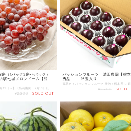
8房（1パック2房×4パック）
パッションフルーツ 清田農園【熊
の駅七城メロンドーム【熊
秀品 L 15玉入り
【予約受付：6月12日～】《出荷期間：7月10日以降～8月初旬》 商品名：デラウェア 産地 ：熊本県 内容量：8房（1パック2房×4パック） 発送区分：【冷蔵】 熊本県菊池市出田でぶどうを栽培している中村さん。 今年も甘くて美味しいぶどうをお届けします。
¥2,700
SOLD 
¥2,200
SOLD OUT