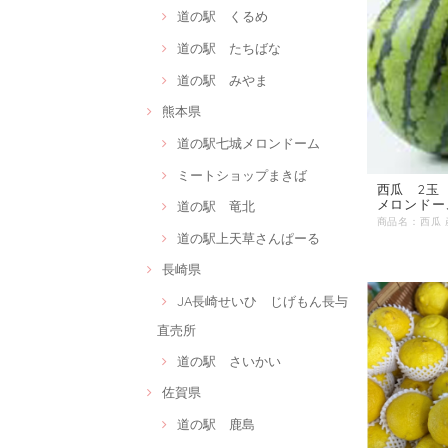
道の駅 くるめ
道の駅 たちばな
道の駅 みやま
熊本県
道の駅七城メロンドーム
ミートショップまきば
西瓜 2玉（
メロンドー
道の駅 竜北
道の駅上天草さんぱーる
長崎県
JA長崎せいひ じげもん長与
直売所
道の駅 さいかい
佐賀県
道の駅 鹿島