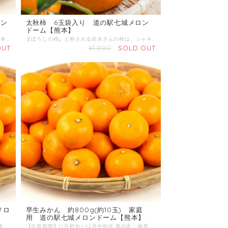
ロン
太秋柿 6玉袋入り 道の駅七城メロン
ドーム【熊本】
【出荷期間】12月～ 商品名：みかん 産地 ：熊本県 内容量：5kg 発送区分：常温
まぼろしの柿〟と称される岩永さんの柿は、シャキッとした食感とさわやかな甘みが魅力です。収穫された新鮮な柿を、皆さまにお届けします。特に太秋柿は種がなくそのまま皮を剥きカットして食べられます。 ■産地：熊本県菊池市 ■内容量：6玉 ■発送区分：常温
OUT
¥1,800
SOLD OUT
メロ
早生みかん 約800g(約10玉) 家庭
用 道の駅七城メロンドーム【熊本】
【出荷期間】11月初旬～12月中旬頃 産地 ：熊本県 内容量：5kg 発送区分：常温
【出荷期間】11月初旬～12月中旬頃 商品名：極早生みかん 産地 ：熊本県 内容量：約800g(約10玉) 発送区分：常温 みかんの品種で最初に出荷されるのが「極早生みかん」です。 9月は真緑色、やがて黄色を帯びてきます。