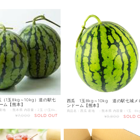
（1玉8kg～10kg）道の駅七
西瓜 1玉8kg～10kg 道の駅七城メ
ーム【熊本】
ンドーム【熊本】
商品名：西瓜 産地 ：熊本県 内容量：2玉（1玉8kg～10kg） 発送区分：常温 【商品準備までしばらくお時間をいただくことがございますのであらかじめご了承ください。お急ぎの方は一度お問合せくだい。】 ＼すいか生産量 日本一の熊本からお届け／ 4月下旬～ 肥後漫遊、祭りばやしの中から厳選してお届けいたします。
¥7,000
SOLD OUT
¥3,800
SOLD 