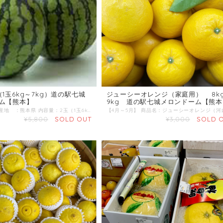
1玉6kg～7kg）道の駅七城
ジューシーオレンジ（家庭用） 8k
ム【熊本】
9kg 道の駅七城メロンドーム【熊本
商品名：西瓜 産地 ：熊本県 内容量：2玉（1玉6kg～7kg） 発送区分：常温 【商品準備までしばらくお時間をいただくことがございますのであらかじめご了承ください。お急ぎの方は一度お問合せくだい。】 ＼すいか生産量 日本一の熊本からお届け／ 4月下旬～ 肥後漫遊、祭りばやしの中から厳選してお届けいたします。
¥5,800
SOLD OUT
¥3,000
SOLD 