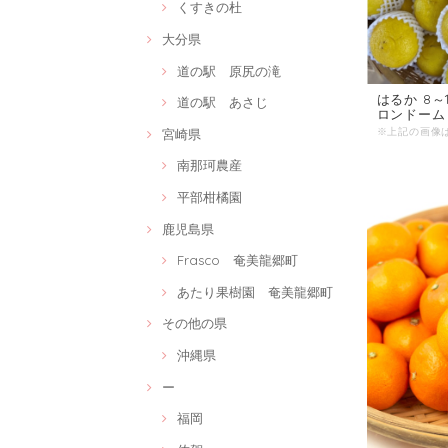
くすきの杜
大分県
道の駅 原尻の滝
はるか 8
道の駅 あさじ
ロンドーム
宮崎県
南那珂農産
平部柑橘園
鹿児島県
Frasco 奄美龍郷町
あたり果樹園 奄美龍郷町
その他の県
沖縄県
ー
福岡