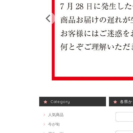
Category
各県か
人気商品
今が旬