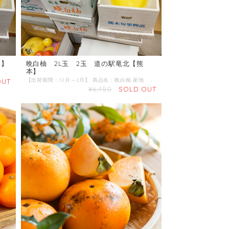
本】
晩白柚 2L玉 2玉 道の駅竜北【熊
本】
【出荷期間：12月～2月】 商品名：晩白柚 産地 ：熊本県 内容量：L玉 2玉 発送区分：常温 ■晩白柚（バンペイユ）は柑橘類の一種で、世界最大の柑橘類とされています。 香りが良く、鼻を近づけるとやんわりとした甘酸っぱい香りがします。果汁は少ないが果肉はサクサクとしたとした歯触りで、よく熟したものは甘みと酸味のバランスに優れる。 日本では熊本県八代地方（八代市と隣接する氷川町）の名産になります。
【出荷期間：12月～2月】 商品名：晩白柚 産地 ：熊本県 内容量：2L玉 2玉 発送区分：常温 ■晩白柚（バンペイユ）は柑橘類の一種で、世界最大の柑橘類とされています。 りが良く、鼻を近づけるとやんわりとした甘酸っぱい香りがします。果汁は少ないが果肉はサクサクとしたとした歯触りで、よく熟したものは甘みと酸味のバランスに優れる。 日本では熊本県八代地方（八代市と隣接する氷川町）の名産になります。
OUT
¥6,450
SOLD OUT