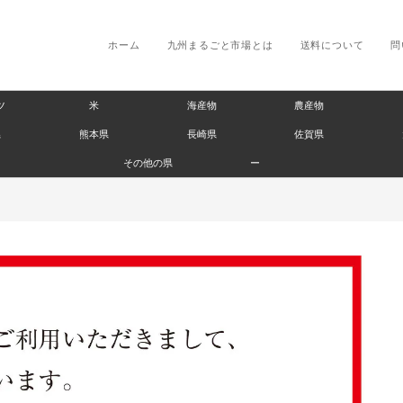
ホーム
九州まるごと市場とは
送料について
問
ツ
米
海産物
農産物
県
熊本県
長崎県
佐賀県
その他の県
ー