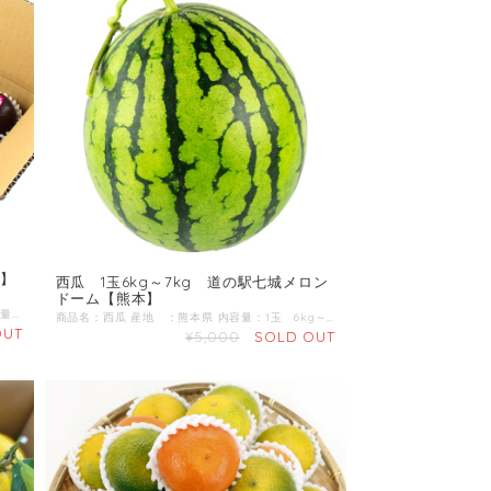
本】
西瓜 1玉6kg～7kg 道の駅七城メロン
ドーム【熊本】
商品名：パッションフルーツ 産地：熊本県 内容量：15玉入り 熊本市北区植木町の清田農園の＼パッションフルーツ／ さわやかで濃厚な香り。クセになる味。 甘酸っぱい香りが最高です！ ＜パッションフルーツの種はスゴイ！？＞ 種には強い抗酸化作用のあるピセアタンノールが豊富！ ・血管をしなやかに ・シワの予防や改善 ・自律神経のバランスを調える などが期待されると言われています。 ＜食べ頃サイン＞ 表面がつるつる→程よい酸味がお楽しみいただけます。 表面がしわしわ→甘みが出て食べやすくなります。
商品名：西瓜 産地 ：熊本県 内容量：1玉 6kg～7kg 【商品準備までしばらくお時間をいただくことがございますのであらかじめご了承ください。お急ぎの方は一度お問合せくだい。】 ＼すいか生産量 日本一の熊本からお届け／ 4月下旬～ 肥後漫遊、祭りばやしの中から厳選してお届けいたします。
OUT
¥5,000
SOLD OUT