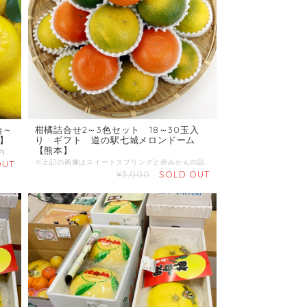
g～
柑橘詰合せ2～3色セット 18～30玉入
】
り ギフト 道の駅七城メロンドーム
【熊本】
【4月～5月】 商品名：ジューシーオレンジ（河内晩柑） 産地 ：熊本県 内容量：8kg～9kg 発送区分：常温 河内晩柑（かわちばんかん）は初夏から夏にかけて収穫できる黄色くて大きな柑橘です。 外観から和製グレープフルーツと称され、ジューシーオレンジなどとも呼ばれています。 グレープフルーツに似ていますが、苦味は少なく、さっぱりとした甘みのある品種です。 地名から「河内」と年を越して春を過ぎた夏になって収穫を迎える一番遅い季節の収穫ということから「晩」の柑橘とされ「河内晩柑」と名付けられました。
※上記の画像はスイートスプリングと赤みかんの詰合せです。 スイートスプリング、赤みかん、みかん、デコ、はるか、ネーブル、ポンカン、べにばえ、パール柑、津の望、甘夏など、旬の様々な品種の柑橘詰合せです。 ※移り変わる商品ですので、内容につきましてはお問い合わせください。 【出荷期間】12月～3月頃 産地 ：熊本県 内容量：18～30玉 発送区分：常温
OUT
¥3,000
SOLD OUT