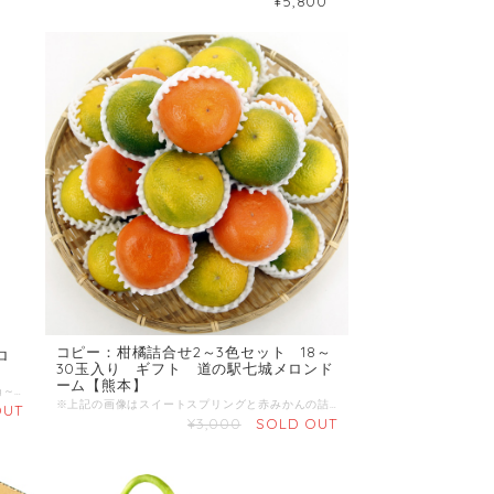
¥5,800
コピー：柑橘詰合せ2～3色セット 18～
ロ
30玉入り ギフト 道の駅七城メロンド
ーム【熊本】
商品名：西瓜 産地 ：熊本県 内容量：1玉 8kg～10kg 発送区分：常温 【商品準備までしばらくお時間をいただくことがございますのであらかじめご了承ください。お急ぎの方は一度お問合せくだい。】 ＼すいか生産量 日本一の熊本からお届け／ 4月下旬～ 肥後漫遊、祭りばやしの中から厳選してお届けいたします。
※上記の画像はスイートスプリングと赤みかんの詰合せです。 スイートスプリング、赤みかん、みかん、デコ、はるか、ネーブル、ポンカン、べにばえ、パール柑、津の望、甘夏など、旬の様々な品種の柑橘詰合せです。 ※移り変わる商品ですので、内容につきましてはお問い合わせください。 【出荷期間】12月～3月頃 産地 ：熊本県 内容量：18～30玉 発送区分：常温
OUT
¥3,000
SOLD OUT