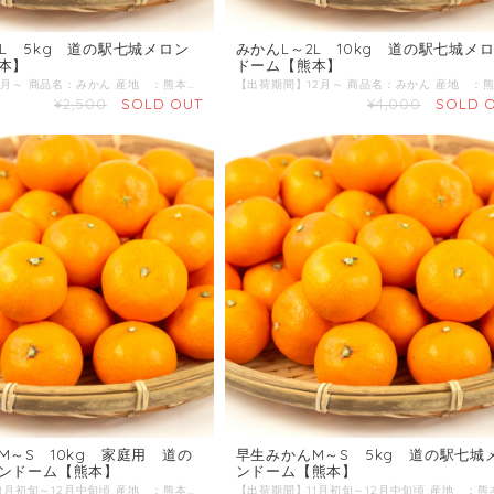
2L 5kg 道の駅七城メロン
みかんL～2L 10kg 道の駅七城メ
本】
ドーム【熊本】
【出荷期間】2月～ 商品名：みかん 産地 ：熊本県 内容量：5kg 発送区分：常温
¥2,500
SOLD OUT
¥4,000
SOLD 
M～S 10kg 家庭用 道の
早生みかんM～S 5kg 道の駅七城
ンドーム【熊本】
ンドーム【熊本】
【出荷期間】11月初旬～12月中旬頃 産地 ：熊本県 内容量：10kg 発送区分：常温