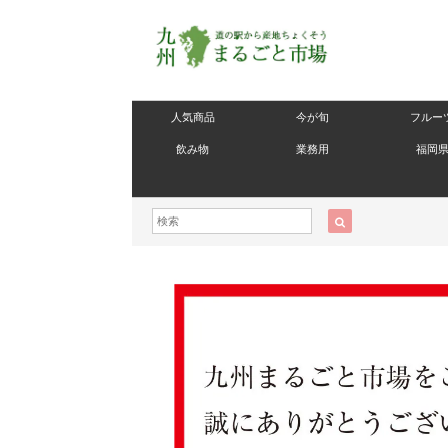
人気商品
今が旬
フルー
飲み物
業務用
福岡