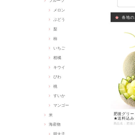
フルーツ
メロン
各地の
ぶどう
梨
柿
いちご
柑橘
キウイ
びわ
桃
すいか
マンゴー
肥後グリーン
米
★送料込み
海産物
明太子