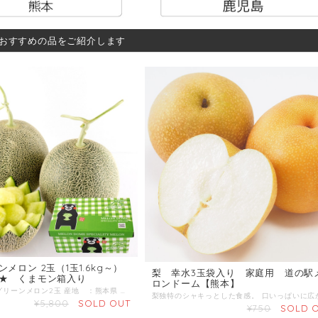
おすすめの品をご紹介します
メロン 2玉（1玉1.6kg～）
梨 幸水3玉袋入り 家庭用 道の駅
★ くまモン箱入り
ロンドーム【熊本】
商品名：肥後グリーンメロン2玉 産地 ：熊本県 内容量：2玉（1玉1.6kg以上） 発送区分：常温 ＼糖度14度以上！甘くて大きなメロン／ シャキッとしてみずみずしく、果汁がいっぱいで甘〜い！ 肥後グリーンメロンは名前の通り、鮮やかなグリーン色の果肉をしており、楕円形の形をした大きなメロンです。 主に熊本県で栽培されており、味は濃ゆく、高糖度の大玉を揃えており、とてもジューシーです。 当店の肥後グリーンメロンは、光センサーで糖度14度以上の厳しい出荷基準をクリアしたメロンのみを厳選してお送りしています。 また玉が大きいので贈答品に向いているのが、肥後グリーンメロンの人気の秘密です。
¥5,800
SOLD OUT
¥750
SOLD 