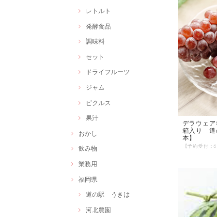
レトルト
発酵食品
調味料
セット
ドライフルーツ
ジャム
ピクルス
果汁
デラウェア
箱入り 道
おかし
本】
飲み物
業務用
福岡県
道の駅 うきは
河北農園