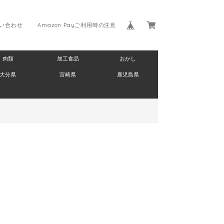
い合わせ
Amazon Payご利用時の注意
肉類
加工食品
おかし
大分県
宮崎県
鹿児島県