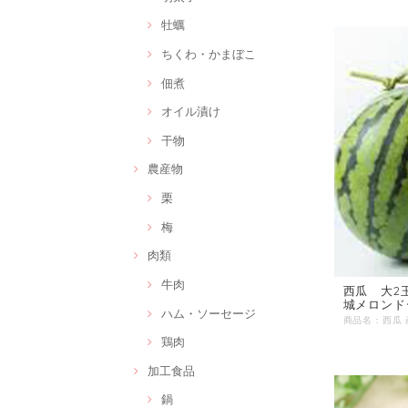
牡蠣
ちくわ・かまぼこ
佃煮
オイル漬け
干物
農産物
栗
梅
肉類
牛肉
西瓜 大2玉
城メロンド
ハム・ソーセージ
鶏肉
加工食品
鍋