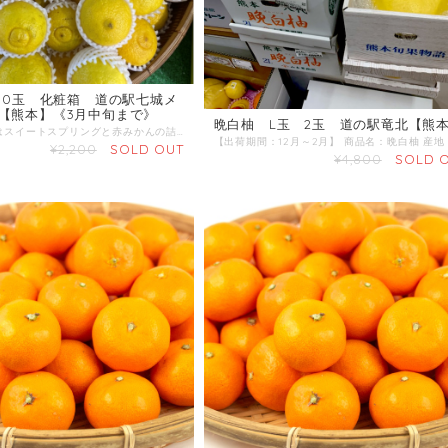
～10玉 化粧箱 道の駅七城メ
【熊本】《3月中旬まで》
晩白柚 L玉 2玉 道の駅竜北【熊
※上記の画像はスイートスプリングと赤みかんの詰合せです。 スイートスプリング、赤みかん、みかん、デコ、はるか、ネーブル、ポンカン、べにばえ、パール柑、津の望、甘夏など、旬の様々な品種の柑橘詰合せです。 ※移り変わる商品ですので、内容につきましてはお問い合わせください。 【出荷期間】12月～3月頃 産地 ：熊本県 内容量：18～30玉 発送区分：常温
¥2,200
SOLD OUT
¥4,800
SOLD 