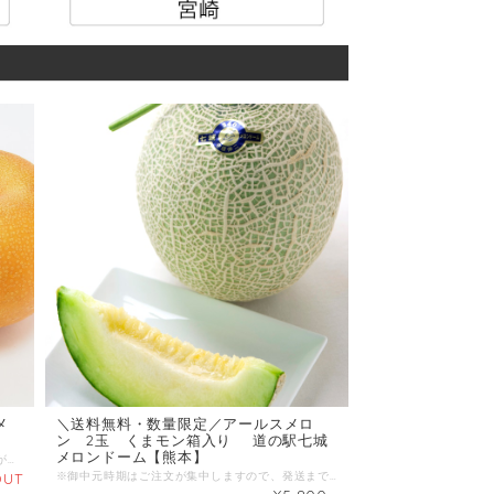
メ
＼送料無料・数量限定／アールスメロ
ン 2玉 くまモン箱入り 道の駅七城
メロンドーム【熊本】
梨独特のシャキっとした食感。 口いっぱいに広がる甘い果汁。 遠くに阿蘇外輪山をのぞむ標高250メートルの市野瀬地区は、気温が低く澄んだ空気のため、朝晩の冷え込みが梨の甘みを増します。 晩夏から始まる熊本県菊池市の美味しい梨をどうぞ！
※御中元時期はご注文が集中しますので、発送まで少々お時間をいただいております。 商品名：アールスメロン 産地 ：熊本県 内容量：2L-3L（1玉1.6kg～2.0kg） 発送区分：常温 ＼おいしさ保証付き／ メロンの甘さを数値化するために取り入れた光センサー（糖度測定器）で１玉１玉厳しくチェックしています。 糖度は「１４度」以上の甘いメロンだけをお届け致します。
OUT