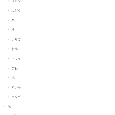
メロン
ぶどう
梨
柿
いちご
柑橘
キウイ
びわ
桃
すいか
マンゴー
米