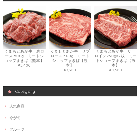
くまもとあか牛 肩ロ
くまもとあか牛 リブ
くまもとあか牛 サー
ース 500g ミートシ
ロース 500g ミート
ロイン250g×2枚 ミー
ョップまきば【熊本】
ショップまきば【熊
トショップまきば【熊
¥5,400
本】
本】
¥7,380
¥8,680
Category
人気商品
今が旬
フルーツ