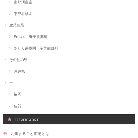
南那珂農産
平部柑橘園
鹿児島県
Frasco 奄美龍郷町
あたり果樹園 奄美龍郷町
その他の県
沖縄県
ー
福岡
佐賀
Information
九州まるごと市場とは