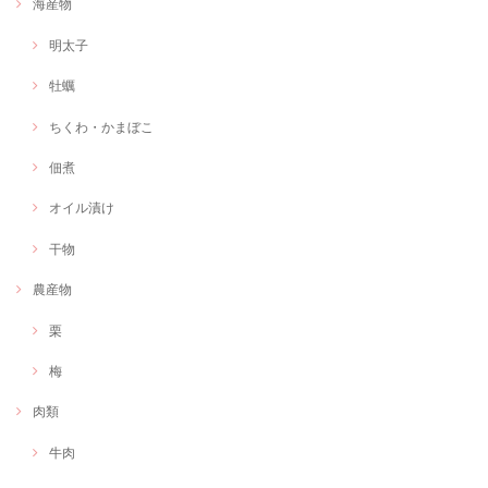
海産物
明太子
牡蠣
ちくわ・かまぼこ
佃煮
オイル漬け
干物
農産物
栗
梅
肉類
牛肉