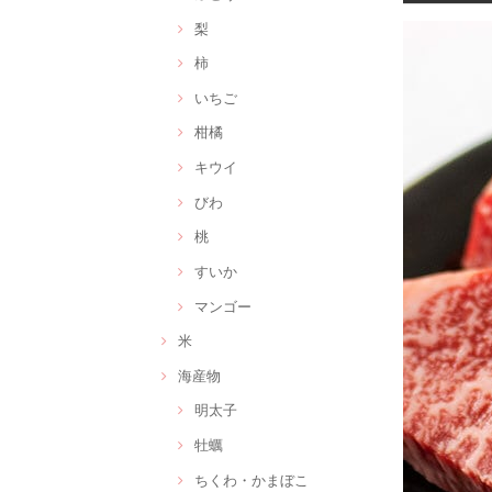
梨
柿
いちご
柑橘
キウイ
びわ
桃
すいか
マンゴー
米
海産物
明太子
牡蠣
ちくわ・かまぼこ