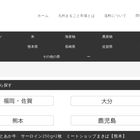
ホーム
九州まるごと市場とは
送料について
問
ツ
米
海産物
農産物
県
熊本県
長崎県
佐賀県
その他の県
ー
ら探す
とあか牛 サーロイン250g×2枚 ミートショップまきば【熊本】