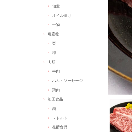
佃煮
オイル漬け
干物
農産物
栗
梅
肉類
牛肉
ハム・ソーセージ
鶏肉
加工食品
鍋
レトルト
発酵食品