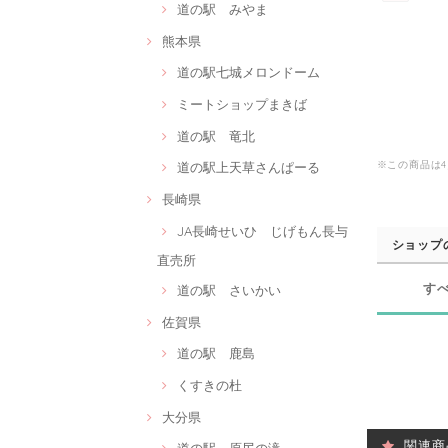
道の駅 みやま
熊本県
道の駅七城メロンドーム
ミートショップまきば
道の駅 竜北
※この商品は
道の駅上天草さんぱーる
長崎県
JA長崎せいひ じげもん長与
ショップ
直売所
す
道の駅 さいかい
佐賀県
道の駅 鹿島
くすきの杜
大分県
関連商