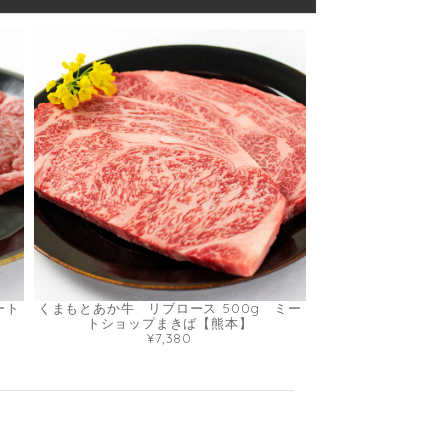
ート
くまもとあか牛 リブロース 500g ミー
トショップまきば【熊本】
¥7,380