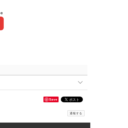
le
Save
通報する