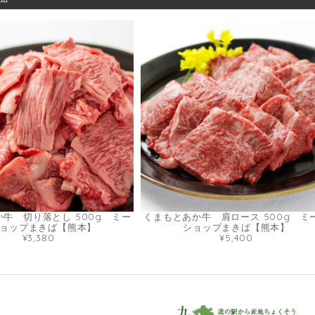
牛 切り落とし 500g ミー
くまもとあか牛 肩ロース 500g ミ
ョップまきば【熊本】
ショップまきば【熊本】
¥3,380
¥5,400