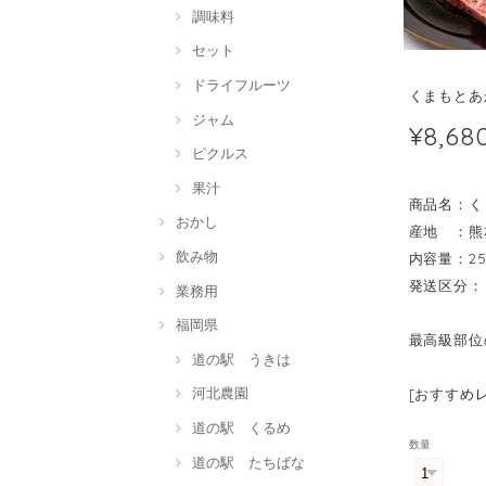
調味料
セット
ドライフルーツ
くまもとあ
ジャム
¥8,68
ピクルス
果汁
商品名：く
おかし
産地 ：熊
飲み物
内容量：25
発送区分：
業務用
福岡県
最高級部位
道の駅 うきは
河北農園
[おすすめ
道の駅 くるめ
数量
道の駅 たちばな