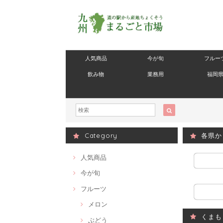
人気商品
今が旬
フルー
飲み物
業務用
福岡
Category
各県か
人気商品
今が旬
フルーツ
メロン
くまも
ぶどう