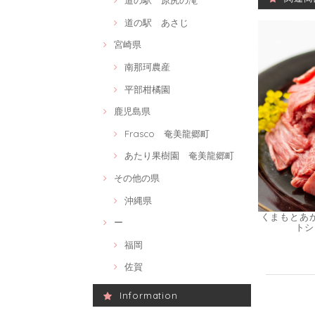
道の駅 原尻の滝
道の駅 あさじ
宮崎県
南那珂農産
平部柑橘園
鹿児島県
Frasco 奄美龍郷町
あたり果樹園 奄美龍郷町
その他の県
沖縄県
くまもとあか
ー
トシ
福岡
佐賀
Information