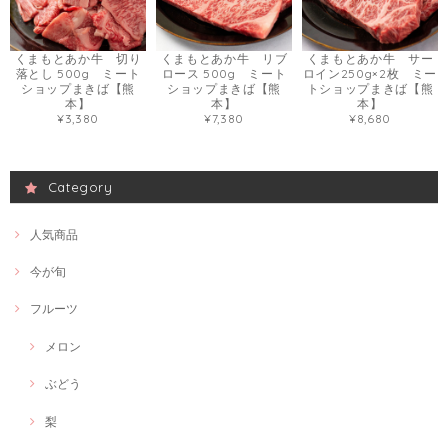
くまもとあか牛 切り
くまもとあか牛 リブ
くまもとあか牛 サー
落とし 500g ミート
ロース 500g ミート
ロイン250g×2枚 ミー
ショップまきば【熊
ショップまきば【熊
トショップまきば【熊
本】
本】
本】
¥3,380
¥7,380
¥8,680
Category
人気商品
今が旬
フルーツ
メロン
ぶどう
梨