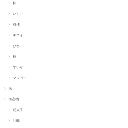
柿
いちご
柑橘
キウイ
びわ
桃
すいか
マンゴー
米
海産物
明太子
牡蠣