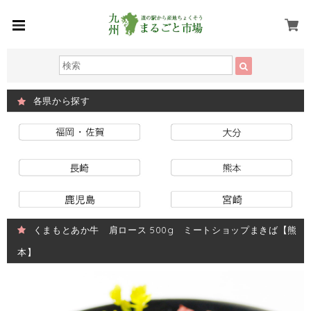
各県から探す
くまもとあか牛 肩ロース 500g ミートショップまきば【熊
本】