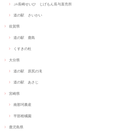
JA長崎せいひ じげもん長与直売所
道の駅 さいかい
佐賀県
道の駅 鹿島
くすきの杜
大分県
道の駅 原尻の滝
道の駅 あさじ
宮崎県
南那珂農産
平部柑橘園
鹿児島県