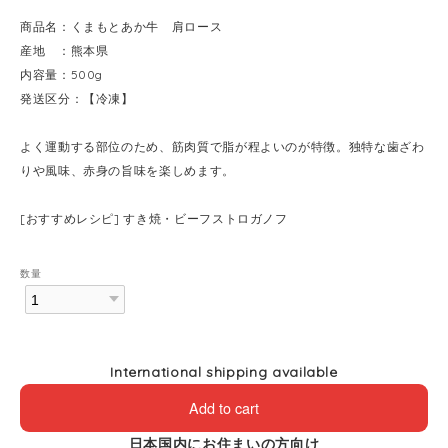
商品名：くまもとあか牛 肩ロース
産地 ：熊本県
内容量：500g
発送区分：【冷凍】
よく運動する部位のため、筋肉質で脂が程よいのが特徴。独特な歯ざわ
りや風味、赤身の旨味を楽しめます。
[おすすめレシピ] すき焼・ビーフストロガノフ
数量
International shipping available
Add to cart
日本国内にお住まいの方向け